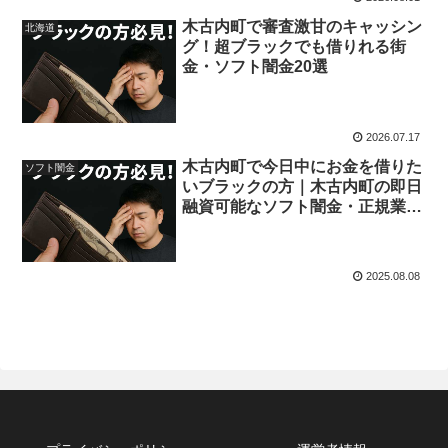
木古内町で審査激甘のキャッシン
北海道
グ！超ブラックでも借りれる街
金・ソフト闇金20選
2026.07.17
木古内町で今日中にお金を借りた
ソフト闇金
いブラックの方｜木古内町の即日
融資可能なソフト闇金・正規業者
を紹介！
2025.08.08