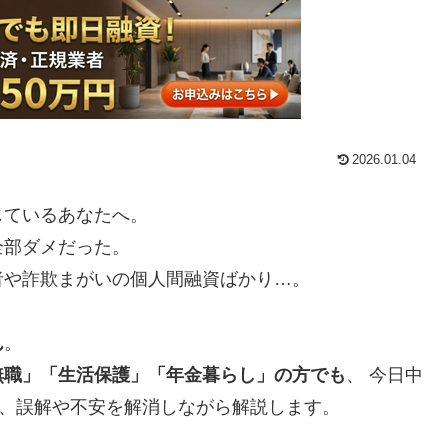
2026.01.04
じているあなたへ。
全部ダメだった。
者や詐欺まがいの個人間融資ばかり…。
ん
。
無職」「生活保護」「年金暮らし」の方でも
、 今日中
を、誤解や不安を解消しながら解説します。