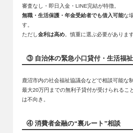
審査なし・即日入金・LINE完結が特徴。
無職・生活保護・年金受給者でも借入可能
な
す。
ただし
金利は高め
。慎重に選ぶ必要がありま
③ 自治体の緊急小口貸付・生活福
鹿沼市内の社会福祉協議会などで相談可能な
最大20万円までの無利子貸付が受けられるこ
は不向き。
④ 消費者金融の“裏ルート”相談