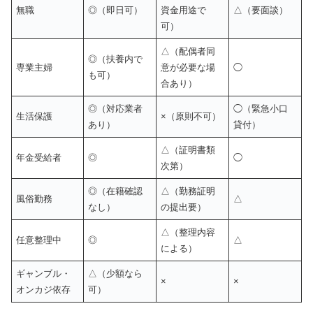
無職
◎（即日可）
資金用途で
△（要面談）
可）
△（配偶者同
◎（扶養内で
専業主婦
意が必要な場
◯
も可）
合あり）
◎（対応業者
◯（緊急小口
生活保護
×（原則不可）
あり）
貸付）
△（証明書類
年金受給者
◎
◯
次第）
◎（在籍確認
△（勤務証明
風俗勤務
△
なし）
の提出要）
△（整理内容
任意整理中
◎
△
による）
ギャンブル・
△（少額なら
×
×
オンカジ依存
可）