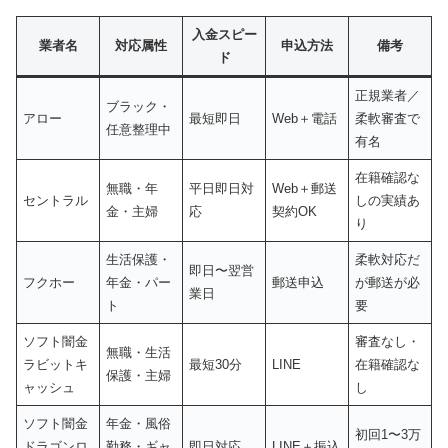
入金スピー
業者名
対応属性
申込方法
備考
ド
正規業者／
ブラック・
アロー
最短即日
Web＋電話
柔軟審査で
任意整理中
有名
在籍確認な
無職・年
平日即日対
Web＋郵送
セントラル
しの実績あ
金・主婦
応
契約OK
り
生活保護・
柔軟対応だ
即日〜翌営
フクホー
年金・パー
郵送申込
が郵送が必
業日
ト
要
ソフト闇金
審査なし・
無職・生活
ラビットキ
最短30分
LINE
在籍確認な
保護・主婦
ャッシュ
し
ソフト闇金
年金・風俗
初回1〜3万
ドラゴンロ
勤務・ギャ
即日対応
LINE＋振込