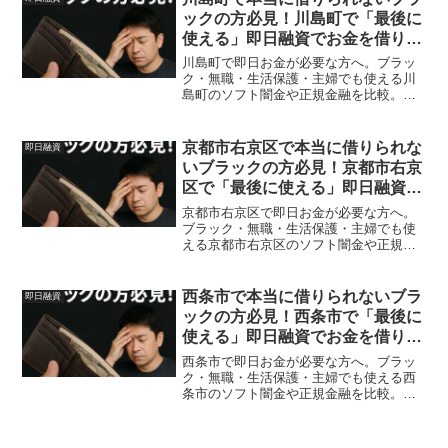
ックの方必見！川島町で「最後に
使える」即日融資でお金を借りる
方法を紹介！
川島町で即日お金が必要な方へ。ブラッ
ク・無職・生活保護・主婦でも使える川
島町のソフト闇金や正規金融を比較。安
全に借りる方法を体験談付きで解説。
京都市右京区で本当に借りられな
即日融資
いブラックの方必見！京都市右京
区で「最後に使える」即日融資で
お金を借りる方法を紹介！
京都市右京区で即日お金が必要な方へ。
ブラック・無職・生活保護・主婦でも使
える京都市右京区のソフト闇金や正規金
融を比較。安全に借りる方法を体験談付
きで解説。
西条市で本当に借りられないブラ
即日融資
ックの方必見！西条市で「最後に
使える」即日融資でお金を借りる
方法を紹介！
西条市で即日お金が必要な方へ。ブラッ
ク・無職・生活保護・主婦でも使える西
条市のソフト闇金や正規金融を比較。安
全に借りる方法を体験談付きで解説。