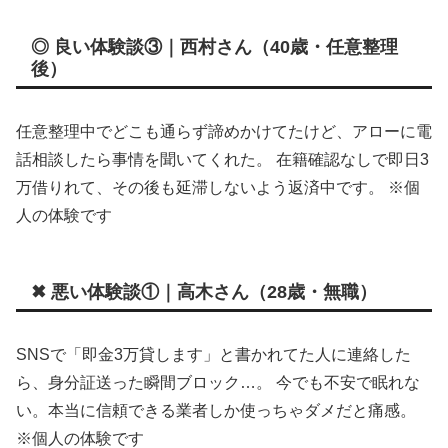
◎ 良い体験談③｜西村さん（40歳・任意整理
後）
任意整理中でどこも通らず諦めかけてたけど、アローに電
話相談したら事情を聞いてくれた。 在籍確認なしで即日3
万借りれて、その後も延滞しないよう返済中です。 ※個
人の体験です
✖ 悪い体験談①｜高木さん（28歳・無職）
SNSで「即金3万貸します」と書かれてた人に連絡した
ら、身分証送った瞬間ブロック…。 今でも不安で眠れな
い。本当に信頼できる業者しか使っちゃダメだと痛感。
※個人の体験です