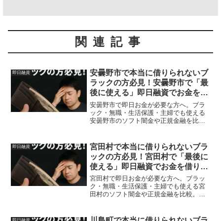
関連記事
安曇野市で本当に借りられないブ
即日融資
ラックの方必見！安曇野市で「最
後に使える」即日融資でお金を借
りる方法を紹介！
安曇野市で即日お金が必要な方へ。ブラ
ック・無職・生活保護・主婦でも使える
安曇野市のソフト闇金や正規金融を比
較。安全に借りる方法を体験談付きで解
説。
宮田村で本当に借りられないブラ
即日融資
ックの方必見！宮田村で「最後に
使える」即日融資でお金を借りる
方法を紹介！
宮田村で即日お金が必要な方へ。ブラッ
ク・無職・生活保護・主婦でも使える宮
田村のソフト闇金や正規金融を比較。安
全に借りる方法を体験談付きで解説。
川島町で本当に借りられないブラ
即日融資