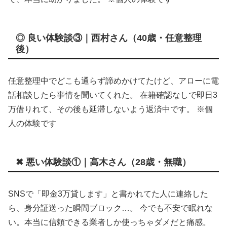
◎ 良い体験談③｜西村さん（40歳・任意整理
後）
任意整理中でどこも通らず諦めかけてたけど、アローに電
話相談したら事情を聞いてくれた。 在籍確認なしで即日3
万借りれて、その後も延滞しないよう返済中です。 ※個
人の体験です
✖ 悪い体験談①｜高木さん（28歳・無職）
SNSで「即金3万貸します」と書かれてた人に連絡した
ら、身分証送った瞬間ブロック…。 今でも不安で眠れな
い。本当に信頼できる業者しか使っちゃダメだと痛感。