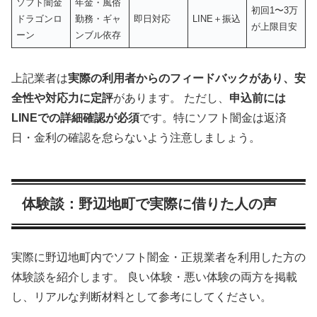
ソフト闇金
年金・風俗
初回1〜3万
ドラゴンロ
勤務・ギャ
即日対応
LINE＋振込
が上限目安
ーン
ンブル依存
上記業者は
実際の利用者からのフィードバックがあり、安
全性や対応力に定評
があります。 ただし、
申込前には
LINEでの詳細確認が必須
です。特にソフト闇金は返済
日・金利の確認を怠らないよう注意しましょう。
体験談：野辺地町で実際に借りた人の声
実際に野辺地町内でソフト闇金・正規業者を利用した方の
体験談を紹介します。 良い体験・悪い体験の両方を掲載
し、リアルな判断材料として参考にしてください。