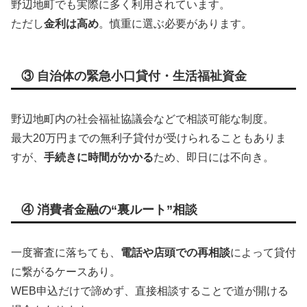
野辺地町でも実際に多く利用されています。
ただし
金利は高め
。慎重に選ぶ必要があります。
③ 自治体の緊急小口貸付・生活福祉資金
野辺地町内の社会福祉協議会などで相談可能な制度。
最大20万円までの無利子貸付が受けられることもありま
すが、
手続きに時間がかかる
ため、即日には不向き。
④ 消費者金融の“裏ルート”相談
一度審査に落ちても、
電話や店頭での再相談
によって貸付
に繋がるケースあり。
WEB申込だけで諦めず、直接相談することで道が開ける