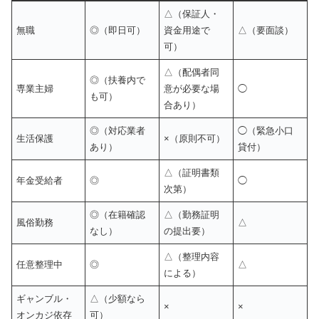
△（保証人・
無職
◎（即日可）
資金用途で
△（要面談）
可）
△（配偶者同
◎（扶養内で
専業主婦
意が必要な場
◯
も可）
合あり）
◎（対応業者
◯（緊急小口
生活保護
×（原則不可）
あり）
貸付）
△（証明書類
年金受給者
◎
◯
次第）
◎（在籍確認
△（勤務証明
風俗勤務
△
なし）
の提出要）
△（整理内容
任意整理中
◎
△
による）
ギャンブル・
△（少額なら
×
×
オンカジ依存
可）