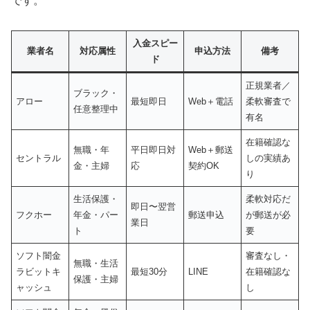
です。
入金スピー
業者名
対応属性
申込方法
備考
ド
正規業者／
ブラック・
アロー
最短即日
Web＋電話
柔軟審査で
任意整理中
有名
在籍確認な
無職・年
平日即日対
Web＋郵送
セントラル
しの実績あ
金・主婦
応
契約OK
り
生活保護・
柔軟対応だ
即日〜翌営
フクホー
年金・パー
郵送申込
が郵送が必
業日
ト
要
ソフト闇金
審査なし・
無職・生活
ラビットキ
最短30分
LINE
在籍確認な
保護・主婦
ャッシュ
し