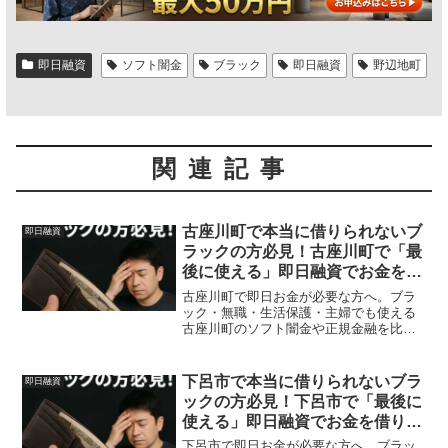
即日融資
ソフト闇金
ブラック
即日融資
野辺地町
関連記事
古座川町で本当に借りられないブ
即日融資
ラックの方必見！古座川町で「最
後に使える」即日融資でお金を借
りる方法を紹介！
古座川町で即日お金が必要な方へ。ブラ
ック・無職・生活保護・主婦でも使える
古座川町のソフト闇金や正規金融を比
較。安全に借りる方法を体験談付きで解
説。
下呂市で本当に借りられないブラ
即日融資
ックの方必見！下呂市で「最後に
使える」即日融資でお金を借りる
方法を紹介！
下呂市で即日お金が必要な方へ。ブラッ