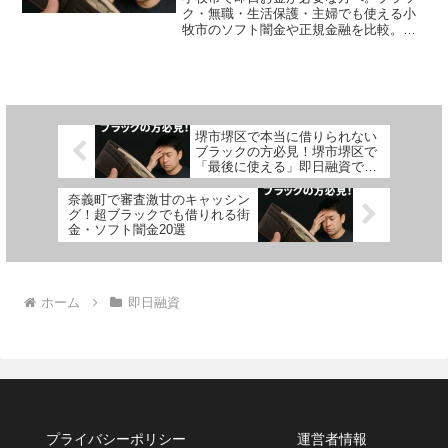
ク・無職・生活保護・主婦でも使える小
牧市のソフト闇金や正規金融を比較。安
全に借りる方法を体験談付きで解説。
堺市堺区で本当に借りられない
ブラックの方必見！堺市堺区で
「最後に使える」即日融資でお
金を借りる方法を紹介！
奈義町で審査激甘のキャッシン
グ！超ブラックでも借りれる街
金・ソフト闇金20選
ホーム
即日融資
プライバシーポリシー
運営者情報