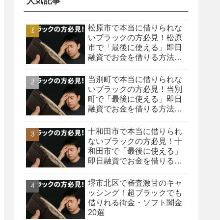
人気記事
松原市で本当に借りられな
いブラックの方必見！松原
市で「最後に使える」即日
融資でお金を借りる方法を
紹介！
当別町で本当に借りられな
いブラックの方必見！当別
町で「最後に使える」即日
融資でお金を借りる方法を
紹介！
十和田市で本当に借りられ
ないブラックの方必見！十
和田市で「最後に使える」
即日融資でお金を借りる方
法を紹介！
堺市北区で審査激甘のキャ
ッシング！超ブラックでも
借りれる街金・ソフト闇金
20選