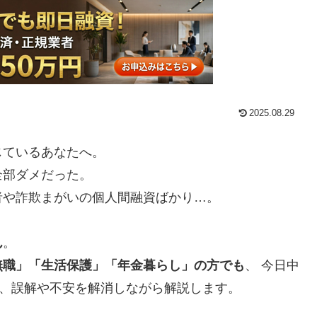
2025.08.29
じているあなたへ。
全部ダメだった。
者や詐欺まがいの個人間融資ばかり…。
ん
。
無職」「生活保護」「年金暮らし」の方でも
、 今日中
を、誤解や不安を解消しながら解説します。