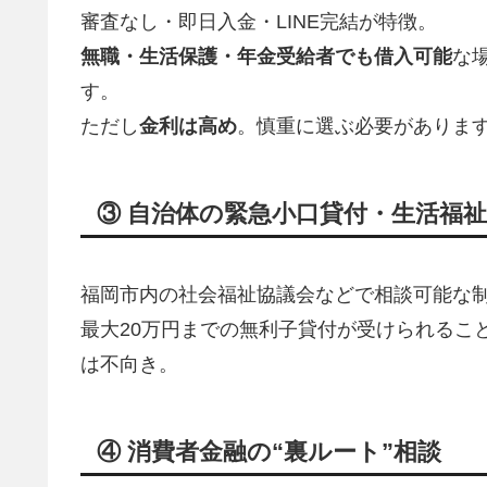
審査なし・即日入金・LINE完結が特徴。
無職・生活保護・年金受給者でも借入可能
な
す。
ただし
金利は高め
。慎重に選ぶ必要がありま
③ 自治体の緊急小口貸付・生活福
福岡市内の社会福祉協議会などで相談可能な
最大20万円までの無利子貸付が受けられるこ
は不向き。
④ 消費者金融の“裏ルート”相談