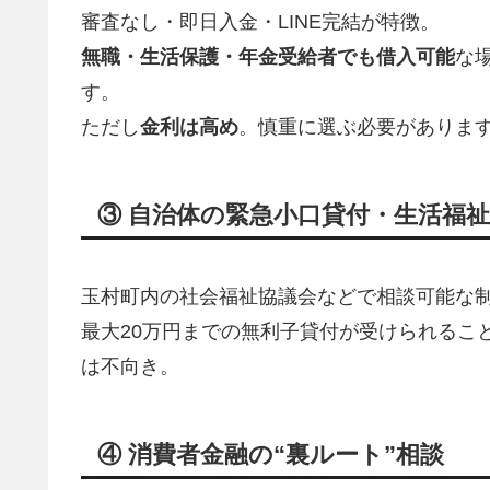
審査なし・即日入金・LINE完結が特徴。
無職・生活保護・年金受給者でも借入可能
な
す。
ただし
金利は高め
。慎重に選ぶ必要がありま
③ 自治体の緊急小口貸付・生活福
玉村町内の社会福祉協議会などで相談可能な
最大20万円までの無利子貸付が受けられるこ
は不向き。
④ 消費者金融の“裏ルート”相談