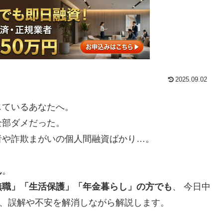
2025.09.02
じているあなたへ。
全部ダメだった。
者や詐欺まがいの個人間融資ばかり…。
ん
。
無職」「生活保護」「年金暮らし」の方でも
、 今日中
を、誤解や不安を解消しながら解説します。