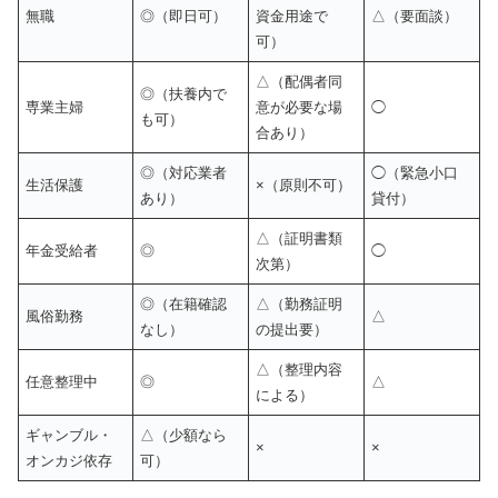
無職
◎（即日可）
資金用途で
△（要面談）
可）
△（配偶者同
◎（扶養内で
専業主婦
意が必要な場
◯
も可）
合あり）
◎（対応業者
◯（緊急小口
生活保護
×（原則不可）
あり）
貸付）
△（証明書類
年金受給者
◎
◯
次第）
◎（在籍確認
△（勤務証明
風俗勤務
△
なし）
の提出要）
△（整理内容
任意整理中
◎
△
による）
ギャンブル・
△（少額なら
×
×
オンカジ依存
可）