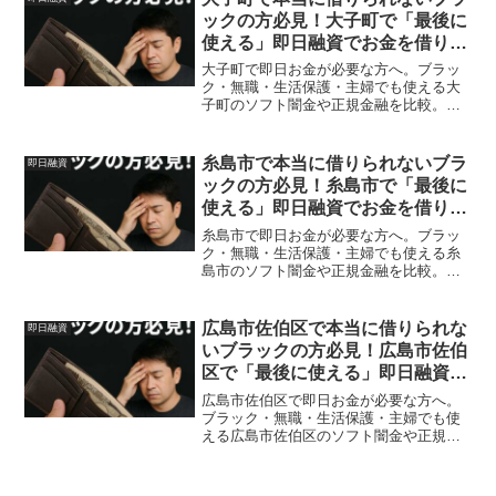
ックの方必見！大子町で「最後に
使える」即日融資でお金を借りる
方法を紹介！
大子町で即日お金が必要な方へ。ブラッ
ク・無職・生活保護・主婦でも使える大
子町のソフト闇金や正規金融を比較。安
全に借りる方法を体験談付きで解説。
糸島市で本当に借りられないブラ
即日融資
ックの方必見！糸島市で「最後に
使える」即日融資でお金を借りる
方法を紹介！
糸島市で即日お金が必要な方へ。ブラッ
ク・無職・生活保護・主婦でも使える糸
島市のソフト闇金や正規金融を比較。安
全に借りる方法を体験談付きで解説。
広島市佐伯区で本当に借りられな
即日融資
いブラックの方必見！広島市佐伯
区で「最後に使える」即日融資で
お金を借りる方法を紹介！
広島市佐伯区で即日お金が必要な方へ。
ブラック・無職・生活保護・主婦でも使
える広島市佐伯区のソフト闇金や正規金
融を比較。安全に借りる方法を体験談付
きで解説。