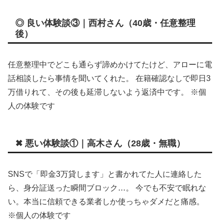
◎ 良い体験談③｜西村さん（40歳・任意整理
後）
任意整理中でどこも通らず諦めかけてたけど、アローに電
話相談したら事情を聞いてくれた。 在籍確認なしで即日3
万借りれて、その後も延滞しないよう返済中です。 ※個
人の体験です
✖ 悪い体験談①｜高木さん（28歳・無職）
SNSで「即金3万貸します」と書かれてた人に連絡した
ら、身分証送った瞬間ブロック…。 今でも不安で眠れな
い。本当に信頼できる業者しか使っちゃダメだと痛感。
※個人の体験です