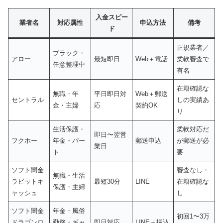
入金スピー
業者名
対応属性
申込方法
備考
ド
正規業者／
ブラック・
アロー
最短即日
Web＋電話
柔軟審査で
任意整理中
有名
在籍確認な
無職・年
平日即日対
Web＋郵送
セントラル
しの実績あ
金・主婦
応
契約OK
り
生活保護・
柔軟対応だ
即日〜翌営
フクホー
年金・パー
郵送申込
が郵送が必
業日
ト
要
ソフト闇金
審査なし・
無職・生活
ラビットキ
最短30分
LINE
在籍確認な
保護・主婦
ャッシュ
し
ソフト闇金
年金・風俗
初回1〜3万
ドラゴンロ
勤務・ギャ
即日対応
LINE＋振込