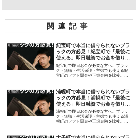
関連記事
紀宝町で本当に借りられないブラ
即日融資
ックの方必見！紀宝町で「最後に
使える」即日融資でお金を借りる
方法を紹介！
紀宝町で即日お金が必要な方へ。ブラッ
ク・無職・生活保護・主婦でも使える紀
宝町のソフト闇金や正規金融を比較。安
全に借りる方法を体験談付きで解説。
浦幌町で本当に借りられないブラ
即日融資
ックの方必見！浦幌町で「最後に
使える」即日融資でお金を借りる
方法を紹介！
浦幌町で即日お金が必要な方へ。ブラッ
ク・無職・生活保護・主婦でも使える浦
幌町のソフト闇金や正規金融を比較。安
全に借りる方法を体験談付きで解説。
大子町で本当に借りられないブラ
即日融資