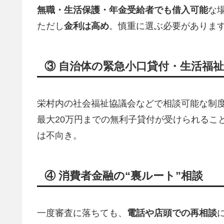
無職・生活保護・年金受給者でも借入可能
な
ただし
金利は高め
。慎重に選ぶ必要がありま
③ 自治体の緊急小口貸付・生活福
栄村内の社会福祉協議会などで相談可能な制
最大20万円までの無利子貸付が受けられるこ
は不向き。
④ 消費者金融の“裏ルート”相談
一度審査に落ちても、
電話や店頭での再相談