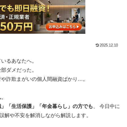
2025.12.10
ているあなたへ。
全部ダメだった。
者や詐欺まがいの個人間融資ばかり…。
ん
。
職」「生活保護」「年金暮らし」の方でも
、 今日中に
、誤解や不安を解消しながら解説します。