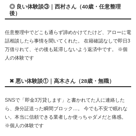
◎ 良い体験談③｜西村さん（40歳・任意整理
後）
任意整理中でどこも通らず諦めかけてたけど、アローに電
話相談したら事情を聞いてくれた。 在籍確認なしで即日3
万借りれて、その後も延滞しないよう返済中です。 ※個
人の体験です
✖ 悪い体験談①｜高木さん（28歳・無職）
SNSで「即金3万貸します」と書かれてた人に連絡した
ら、身分証送った瞬間ブロック…。 今でも不安で眠れな
い。本当に信頼できる業者しか使っちゃダメだと痛感。
※個人の体験です