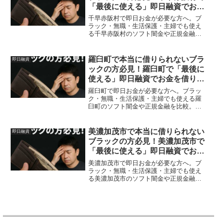
「最後に使える」即日融資でお金
を借りる方法を紹介！
千早赤阪村で即日お金が必要な方へ。ブ
ラック・無職・生活保護・主婦でも使え
る千早赤阪村のソフト闇金や正規金融を
比較。安全に借りる方法を体験談付きで
解説。
羅臼町で本当に借りられないブラ
即日融資
ックの方必見！羅臼町で「最後に
使える」即日融資でお金を借りる
方法を紹介！
羅臼町で即日お金が必要な方へ。ブラッ
ク・無職・生活保護・主婦でも使える羅
臼町のソフト闇金や正規金融を比較。安
全に借りる方法を体験談付きで解説。
美濃加茂市で本当に借りられない
即日融資
ブラックの方必見！美濃加茂市で
「最後に使える」即日融資でお金
を借りる方法を紹介！
美濃加茂市で即日お金が必要な方へ。ブ
ラック・無職・生活保護・主婦でも使え
る美濃加茂市のソフト闇金や正規金融を
比較。安全に借りる方法を体験談付きで
解説。