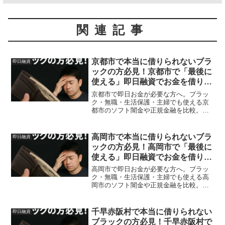
関連記事
京都市で本当に借りられないブラ
即日融資
ックの方必見！京都市で「最後に
使える」即日融資でお金を借りる
方法を紹介！
京都市で即日お金が必要な方へ。ブラッ
ク・無職・生活保護・主婦でも使える京
都市のソフト闇金や正規金融を比較。安
全に借りる方法を体験談付きで解説。
高岡市で本当に借りられないブラ
即日融資
ックの方必見！高岡市で「最後に
使える」即日融資でお金を借りる
方法を紹介！
高岡市で即日お金が必要な方へ。ブラッ
ク・無職・生活保護・主婦でも使える高
岡市のソフト闇金や正規金融を比較。安
全に借りる方法を体験談付きで解説。
千早赤阪村で本当に借りられない
即日融資
ブラックの方必見！千早赤阪村で