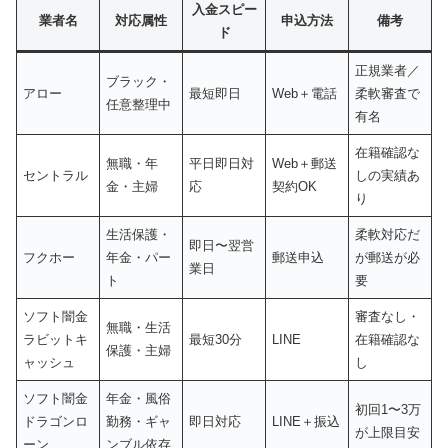
入金スピー
業者名
対応属性
申込方法
備考
ド
正規業者／
ブラック・
アロー
最短即日
Web＋電話
柔軟審査で
任意整理中
有名
在籍確認な
無職・年
平日即日対
Web＋郵送
セントラル
しの実績あ
金・主婦
応
契約OK
り
生活保護・
柔軟対応だ
即日〜翌営
フクホー
年金・パー
郵送申込
が郵送が必
業日
ト
要
ソフト闇金
審査なし・
無職・生活
ラビットキ
最短30分
LINE
在籍確認な
保護・主婦
ャッシュ
し
ソフト闇金
年金・風俗
初回1〜3万
ドラゴンロ
勤務・ギャ
即日対応
LINE＋振込
が上限目安
ーン
ンブル依存