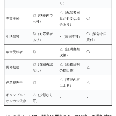
可）
△（配偶者同
◎（扶養内で
専業主婦
意が必要な場
◯
も可）
合あり）
◎（対応業者
◯（緊急小口
生活保護
×（原則不可）
あり）
貸付）
△（証明書類
年金受給者
◎
◯
次第）
◎（在籍確認
△（勤務証明
風俗勤務
△
なし）
の提出要）
△（整理内容
任意整理中
◎
△
による）
ギャンブル・
△（少額なら
×
×
オンカジ依存
可）