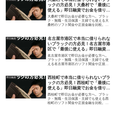
ックの方必見！大桑村で「最後に
使える」即日融資でお金を借りる
方法を紹介！
大桑村で即日お金が必要な方へ。ブラッ
ク・無職・生活保護・主婦でも使える大
桑村のソフト闇金や正規金融を比較。安
全に借りる方法を体験談付きで解説。
名古屋市港区で本当に借りられな
即日融資
いブラックの方必見！名古屋市港
区で「最後に使える」即日融資で
お金を借りる方法を紹介！
名古屋市港区で即日お金が必要な方へ。
ブラック・無職・生活保護・主婦でも使
える名古屋市港区のソフト闇金や正規金
融を比較。安全に借りる方法を体験談付
きで解説。
西桂町で本当に借りられないブラ
即日融資
ックの方必見！西桂町で「最後に
使える」即日融資でお金を借りる
方法を紹介！
西桂町で即日お金が必要な方へ。ブラッ
ク・無職・生活保護・主婦でも使える西
桂町のソフト闇金や正規金融を比較。安
全に借りる方法を体験談付きで解説。