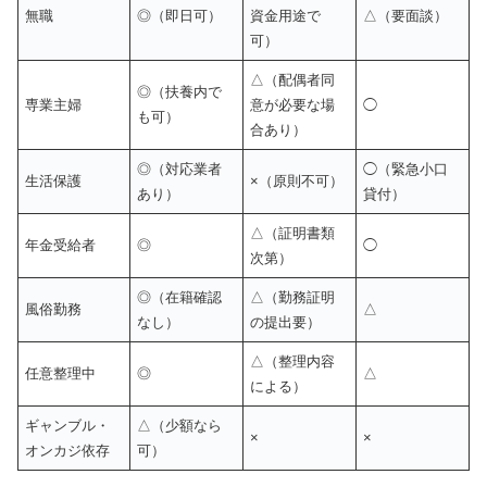
無職
◎（即日可）
資金用途で
△（要面談）
可）
△（配偶者同
◎（扶養内で
専業主婦
意が必要な場
◯
も可）
合あり）
◎（対応業者
◯（緊急小口
生活保護
×（原則不可）
あり）
貸付）
△（証明書類
年金受給者
◎
◯
次第）
◎（在籍確認
△（勤務証明
風俗勤務
△
なし）
の提出要）
△（整理内容
任意整理中
◎
△
による）
ギャンブル・
△（少額なら
×
×
オンカジ依存
可）