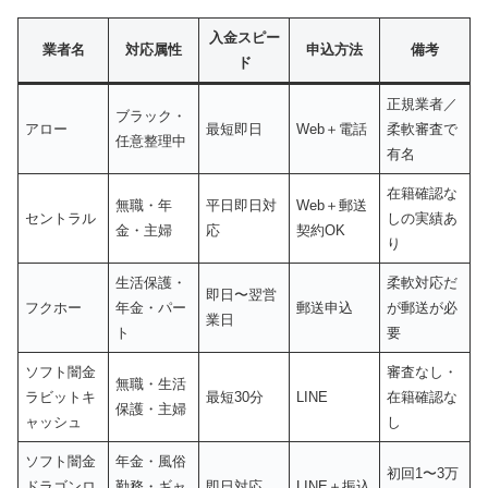
入金スピー
業者名
対応属性
申込方法
備考
ド
正規業者／
ブラック・
アロー
最短即日
Web＋電話
柔軟審査で
任意整理中
有名
在籍確認な
無職・年
平日即日対
Web＋郵送
セントラル
しの実績あ
金・主婦
応
契約OK
り
生活保護・
柔軟対応だ
即日〜翌営
フクホー
年金・パー
郵送申込
が郵送が必
業日
ト
要
ソフト闇金
審査なし・
無職・生活
ラビットキ
最短30分
LINE
在籍確認な
保護・主婦
ャッシュ
し
ソフト闇金
年金・風俗
初回1〜3万
ドラゴンロ
勤務・ギャ
即日対応
LINE＋振込