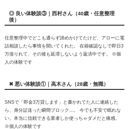
◎ 良い体験談③｜西村さん（40歳・任意整理
後）
任意整理中でどこも通らず諦めかけてたけど、アローに電
話相談したら事情を聞いてくれた。 在籍確認なしで即日3
万借りれて、その後も延滞しないよう返済中です。 ※個
人の体験です
✖ 悪い体験談①｜高木さん（28歳・無職）
SNSで「即金3万貸します」と書かれてた人に連絡した
ら、身分証送った瞬間ブロック…。 今でも不安で眠れな
い。本当に信頼できる業者しか使っちゃダメだと痛感。
※個人の体験です