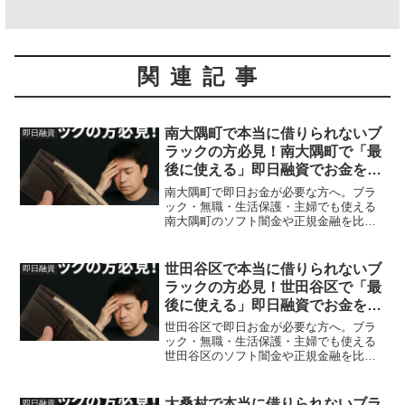
関連記事
南大隅町で本当に借りられないブ
即日融資
ラックの方必見！南大隅町で「最
後に使える」即日融資でお金を借
りる方法を紹介！
南大隅町で即日お金が必要な方へ。ブラ
ック・無職・生活保護・主婦でも使える
南大隅町のソフト闇金や正規金融を比
較。安全に借りる方法を体験談付きで解
説。
世田谷区で本当に借りられないブ
即日融資
ラックの方必見！世田谷区で「最
後に使える」即日融資でお金を借
りる方法を紹介！
世田谷区で即日お金が必要な方へ。ブラ
ック・無職・生活保護・主婦でも使える
世田谷区のソフト闇金や正規金融を比
較。安全に借りる方法を体験談付きで解
説。
大桑村で本当に借りられないブラ
即日融資