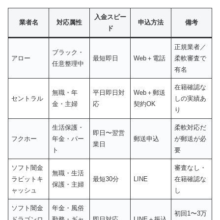
入金スピー
業者名
対応属性
申込方法
備考
ド
正規業者／
ブラック・
アロー
最短即日
Web＋電話
柔軟審査で
任意整理中
有名
在籍確認な
無職・年
平日即日対
Web＋郵送
セントラル
しの実績あ
金・主婦
応
契約OK
り
生活保護・
柔軟対応だ
即日〜翌営
フクホー
年金・パー
郵送申込
が郵送が必
業日
ト
要
ソフト闇金
審査なし・
無職・生活
ラビットキ
最短30分
LINE
在籍確認な
保護・主婦
ャッシュ
し
ソフト闇金
年金・風俗
初回1〜3万
ドラゴンロ
勤務・ギャ
即日対応
LINE＋振込