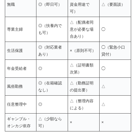
無職
◎（即日可）
資金用途で
△（要面談）
可）
△（配偶者同
◎（扶養内で
専業主婦
意が必要な場
◯
も可）
合あり）
◎（対応業者
◯（緊急小口
生活保護
×（原則不可）
あり）
貸付）
△（証明書類
年金受給者
◎
◯
次第）
◎（在籍確認
△（勤務証明
風俗勤務
△
なし）
の提出要）
△（整理内容
任意整理中
◎
△
による）
ギャンブル・
△（少額なら
×
×
オンカジ依存
可）