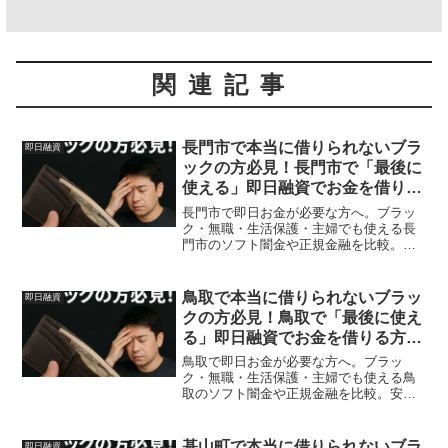
関連記事
長門市で本当に借りられないブラ
即日融資
ックの方必見！長門市で「最後に
使える」即日融資でお金を借りる
方法を紹介！
長門市で即日お金が必要な方へ。ブラッ
ク・無職・生活保護・主婦でも使える長
門市のソフト闇金や正規金融を比較。安
全に借りる方法を体験談付きで解説。
鳥取で本当に借りられないブラッ
即日融資
クの方必見！鳥取で「最後に使え
る」即日融資でお金を借りる方法
を紹介！
鳥取で即日お金が必要な方へ。ブラッ
ク・無職・生活保護・主婦でも使える鳥
取のソフト闇金や正規金融を比較。安全
に借りる方法を体験談付きで解説。
基山町で本当に借りられないブラ
即日融資