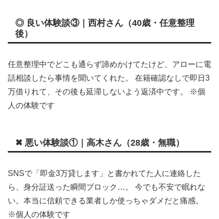
◎ 良い体験談③｜西村さん（40歳・任意整理
後）
任意整理中でどこも通らず諦めかけてたけど、アローに電
話相談したら事情を聞いてくれた。 在籍確認なしで即日3
万借りれて、その後も延滞しないよう返済中です。 ※個
人の体験です
✖ 悪い体験談①｜高木さん（28歳・無職）
SNSで「即金3万貸します」と書かれてた人に連絡した
ら、身分証送った瞬間ブロック…。 今でも不安で眠れな
い。本当に信頼できる業者しか使っちゃダメだと痛感。
※個人の体験です