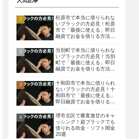
人気記事
松原市で本当に借りられな
いブラックの方必見！松原
市で「最後に使える」即日
融資でお金を借りる方法を
紹介！
当別町で本当に借りられな
いブラックの方必見！当別
町で「最後に使える」即日
融資でお金を借りる方法を
紹介！
十和田市で本当に借りられ
ないブラックの方必見！十
和田市で「最後に使える」
即日融資でお金を借りる方
法を紹介！
堺市北区で審査激甘のキャ
ッシング！超ブラックでも
借りれる街金・ソフト闇金
20選