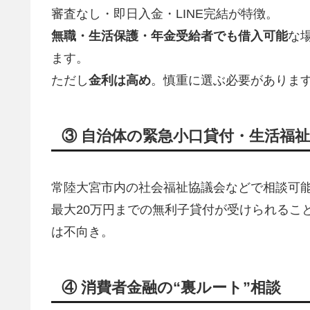
審査なし・即日入金・LINE完結が特徴。
無職・生活保護・年金受給者でも借入可能
な
ます。
ただし
金利は高め
。慎重に選ぶ必要がありま
③ 自治体の緊急小口貸付・生活福
常陸大宮市内の社会福祉協議会などで相談可
最大20万円までの無利子貸付が受けられるこ
は不向き。
④ 消費者金融の“裏ルート”相談