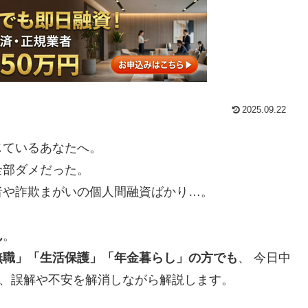
2025.09.22
じているあなたへ。
全部ダメだった。
者や詐欺まがいの個人間融資ばかり…。
ん
。
無職」「生活保護」「年金暮らし」の方でも
、 今日中
を、誤解や不安を解消しながら解説します。