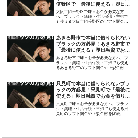
倍野区で「最後に使える」即日融
資でお金を借りる方法を紹介！
大阪市阿倍野区で即日お金が必要な方
へ。ブラック・無職・生活保護・主婦で
も使える大阪市阿倍野区のソフト闇金や
正規金融を比較。安全に借りる方法を体
験談付きで解説。
あきる野市で本当に借りられない
即日融資
ブラックの方必見！あきる野市で
「最後に使える」即日融資でお金
を借りる方法を紹介！
あきる野市で即日お金が必要な方へ。ブ
ラック・無職・生活保護・主婦でも使え
るあきる野市のソフト闇金や正規金融を
比較。安全に借りる方法を体験談付きで
解説。
只見町で本当に借りられないブラ
即日融資
ックの方必見！只見町で「最後に
使える」即日融資でお金を借りる
方法を紹介！
只見町で即日お金が必要な方へ。ブラッ
ク・無職・生活保護・主婦でも使える只
見町のソフト闇金や正規金融を比較。安
全に借りる方法を体験談付きで解説。