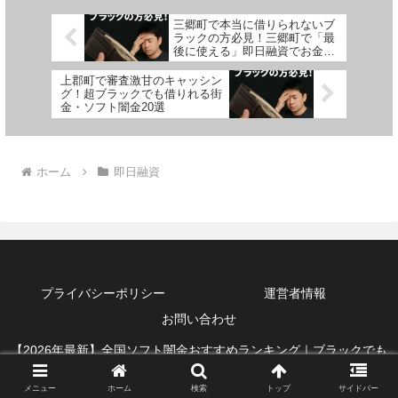
三郷町で本当に借りられないブ
ラックの方必見！三郷町で「最
後に使える」即日融資でお金を
借りる方法を紹介！
上郡町で審査激甘のキャッシン
グ！超ブラックでも借りれる街
金・ソフト闇金20選
ホーム
即日融資
プライバシーポリシー
運営者情報
お問い合わせ
【2026年最新】全国ソフト闇金おすすめランキング｜ブラックでも
借りれる即日融資
メニュー
ホーム
検索
トップ
サイドバー