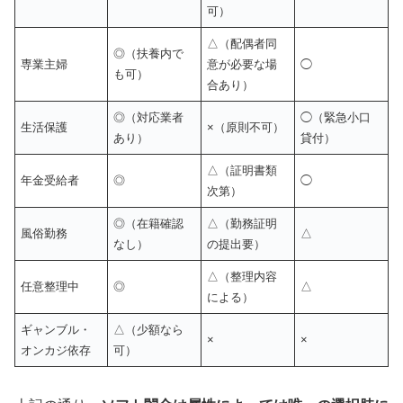
可）
△（配偶者同
◎（扶養内で
専業主婦
意が必要な場
◯
も可）
合あり）
◎（対応業者
◯（緊急小口
生活保護
×（原則不可）
あり）
貸付）
△（証明書類
年金受給者
◎
◯
次第）
◎（在籍確認
△（勤務証明
風俗勤務
△
なし）
の提出要）
△（整理内容
任意整理中
◎
△
による）
ギャンブル・
△（少額なら
×
×
オンカジ依存
可）