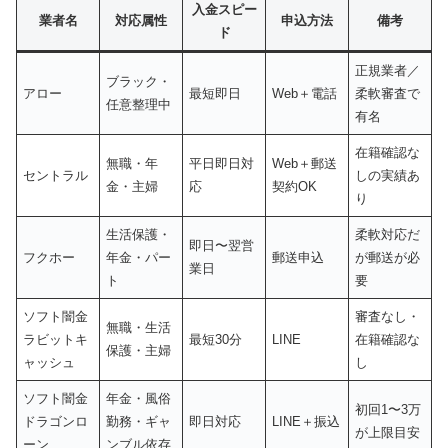
入金スピー
業者名
対応属性
申込方法
備考
ド
正規業者／
ブラック・
アロー
最短即日
Web＋電話
柔軟審査で
任意整理中
有名
在籍確認な
無職・年
平日即日対
Web＋郵送
セントラル
しの実績あ
金・主婦
応
契約OK
り
生活保護・
柔軟対応だ
即日〜翌営
フクホー
年金・パー
郵送申込
が郵送が必
業日
ト
要
ソフト闇金
審査なし・
無職・生活
ラビットキ
最短30分
LINE
在籍確認な
保護・主婦
ャッシュ
し
ソフト闇金
年金・風俗
初回1〜3万
ドラゴンロ
勤務・ギャ
即日対応
LINE＋振込
が上限目安
ーン
ンブル依存