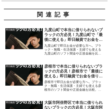
関連記事
九度山町で本当に借りられないブ
即日融資
ラックの方必見！九度山町で「最
後に使える」即日融資でお金を借
りる方法を紹介！
九度山町で即日お金が必要な方へ。ブラ
ック・無職・生活保護・主婦でも使える
九度山町のソフト闇金や正規金融を比
較。安全に借りる方法を体験談付きで解
説。
彦根市で本当に借りられないブラ
即日融資
ックの方必見！彦根市で「最後に
使える」即日融資でお金を借りる
方法を紹介！
彦根市で即日お金が必要な方へ。ブラッ
ク・無職・生活保護・主婦でも使える彦
根市のソフト闇金や正規金融を比較。安
全に借りる方法を体験談付きで解説。
大阪市阿倍野区で本当に借りられ
即日融資
ないブラックの方必見！大阪市阿