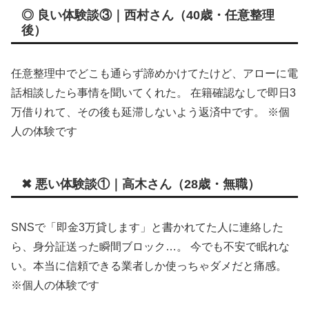
◎ 良い体験談③｜西村さん（40歳・任意整理
後）
任意整理中でどこも通らず諦めかけてたけど、アローに電
話相談したら事情を聞いてくれた。 在籍確認なしで即日3
万借りれて、その後も延滞しないよう返済中です。 ※個
人の体験です
✖ 悪い体験談①｜高木さん（28歳・無職）
SNSで「即金3万貸します」と書かれてた人に連絡した
ら、身分証送った瞬間ブロック…。 今でも不安で眠れな
い。本当に信頼できる業者しか使っちゃダメだと痛感。
※個人の体験です