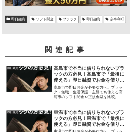
即日融資
ソフト闇金
ブラック
即日融資
奈半利町
関連記事
高島市で本当に借りられないブラ
即日融資
ックの方必見！高島市で「最後に
使える」即日融資でお金を借りる
方法を紹介！
高島市で即日お金が必要な方へ。ブラッ
ク・無職・生活保護・主婦でも使える高
島市のソフト闇金や正規金融を比較。安
全に借りる方法を体験談付きで解説。
東温市で本当に借りられないブラ
即日融資
ックの方必見！東温市で「最後に
使える」即日融資でお金を借りる
方法を紹介！
東温市で即日お金が必要な方へ。ブラッ