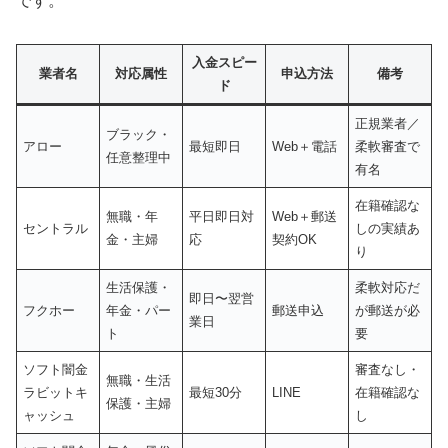
です。
入金スピー
業者名
対応属性
申込方法
備考
ド
正規業者／
ブラック・
アロー
最短即日
Web＋電話
柔軟審査で
任意整理中
有名
在籍確認な
無職・年
平日即日対
Web＋郵送
セントラル
しの実績あ
金・主婦
応
契約OK
り
生活保護・
柔軟対応だ
即日〜翌営
フクホー
年金・パー
郵送申込
が郵送が必
業日
ト
要
ソフト闇金
審査なし・
無職・生活
ラビットキ
最短30分
LINE
在籍確認な
保護・主婦
ャッシュ
し