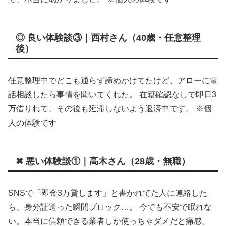
◎ 良い体験談③｜西村さん（40歳・任意整理
後）
任意整理中でどこも通らず諦めかけてたけど、アローに電
話相談したら事情を聞いてくれた。 在籍確認なしで即日3
万借りれて、その後も延滞しないよう返済中です。 ※個
人の体験です
✖ 悪い体験談①｜高木さん（28歳・無職）
SNSで「即金3万貸します」と書かれてた人に連絡した
ら、身分証送った瞬間ブロック…。 今でも不安で眠れな
い。本当に信頼できる業者しか使っちゃダメだと痛感。