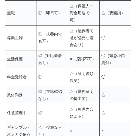
△（保証人・
無職
◎（即日可）
資金用途で
△（要面談）
可）
△（配偶者同
◎（扶養内で
専業主婦
意が必要な場
◯
も可）
合あり）
◎（対応業者
◯（緊急小口
生活保護
×（原則不可）
あり）
貸付）
△（証明書類
年金受給者
◎
◯
次第）
◎（在籍確認
△（勤務証明
風俗勤務
△
なし）
の提出要）
△（整理内容
任意整理中
◎
△
による）
ギャンブル・
△（少額なら
×
×
オンカジ依存
可）