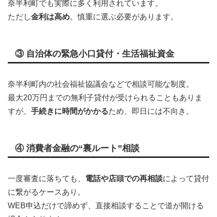
奈半利町でも実際に多く利用されています。
ただし
金利は高め
。慎重に選ぶ必要があります。
③ 自治体の緊急小口貸付・生活福祉資金
奈半利町内の社会福祉協議会などで相談可能な制度。
最大20万円までの無利子貸付が受けられることもありま
すが、
手続きに時間がかかる
ため、即日には不向き。
④ 消費者金融の“裏ルート”相談
一度審査に落ちても、
電話や店頭での再相談
によって貸付
に繋がるケースあり。
WEB申込だけで諦めず、直接相談することで道が開ける