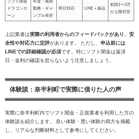
ソフト闇金
年金・風俗
初回1〜3万
ドラゴンロ
勤務・ギャ
即日対応
LINE＋振込
が上限目安
ーン
ンブル依存
上記業者は
実際の利用者からのフィードバックがあり、安
全性や対応力に定評
があります。 ただし、
申込前には
LINEでの詳細確認が必須
です。特にソフト闇金は返済
日・金利の確認を怠らないよう注意しましょう。
体験談：奈半利町で実際に借りた人の声
実際に奈半利町内でソフト闇金・正規業者を利用した方の
体験談を紹介します。 良い体験・悪い体験の両方を掲載
し、リアルな判断材料として参考にしてください。