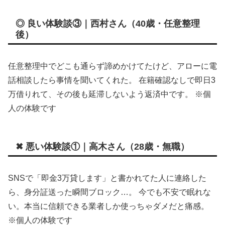
◎ 良い体験談③｜西村さん（40歳・任意整理
後）
任意整理中でどこも通らず諦めかけてたけど、アローに電
話相談したら事情を聞いてくれた。 在籍確認なしで即日3
万借りれて、その後も延滞しないよう返済中です。 ※個
人の体験です
✖ 悪い体験談①｜高木さん（28歳・無職）
SNSで「即金3万貸します」と書かれてた人に連絡した
ら、身分証送った瞬間ブロック…。 今でも不安で眠れな
い。本当に信頼できる業者しか使っちゃダメだと痛感。
※個人の体験です