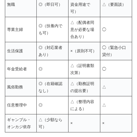
無職
◎（即日可）
資金用途で
△（要面談）
可）
△（配偶者同
◎（扶養内で
専業主婦
意が必要な場
◯
も可）
合あり）
◎（対応業者
◯（緊急小口
生活保護
×（原則不可）
あり）
貸付）
△（証明書類
年金受給者
◎
◯
次第）
◎（在籍確認
△（勤務証明
風俗勤務
△
なし）
の提出要）
△（整理内容
任意整理中
◎
△
による）
ギャンブル・
△（少額なら
×
×
オンカジ依存
可）