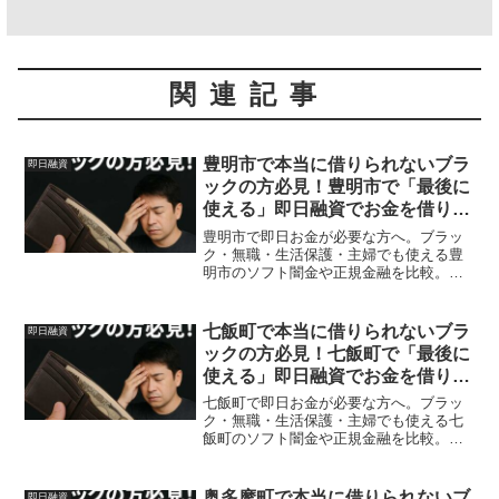
関連記事
豊明市で本当に借りられないブラ
即日融資
ックの方必見！豊明市で「最後に
使える」即日融資でお金を借りる
方法を紹介！
豊明市で即日お金が必要な方へ。ブラッ
ク・無職・生活保護・主婦でも使える豊
明市のソフト闇金や正規金融を比較。安
全に借りる方法を体験談付きで解説。
七飯町で本当に借りられないブラ
即日融資
ックの方必見！七飯町で「最後に
使える」即日融資でお金を借りる
方法を紹介！
七飯町で即日お金が必要な方へ。ブラッ
ク・無職・生活保護・主婦でも使える七
飯町のソフト闇金や正規金融を比較。安
全に借りる方法を体験談付きで解説。
奥多摩町で本当に借りられないブ
即日融資