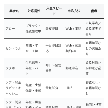
入金スピー
業者名
対応属性
申込方法
備考
ド
正規業者／
ブラック・
アロー
最短即日
Web＋電話
柔軟審査で
任意整理中
有名
在籍確認な
無職・年
平日即日対
Web＋郵送
セントラル
しの実績あ
金・主婦
応
契約OK
り
生活保護・
柔軟対応だ
即日〜翌営
フクホー
年金・パー
郵送申込
が郵送が必
業日
ト
要
ソフト闇金
審査なし・
無職・生活
ラビットキ
最短30分
LINE
在籍確認な
保護・主婦
ャッシュ
し
ソフト闇金
年金・風俗
初回1〜3万
ドラゴンロ
勤務・ギャ
即日対応
LINE＋振込