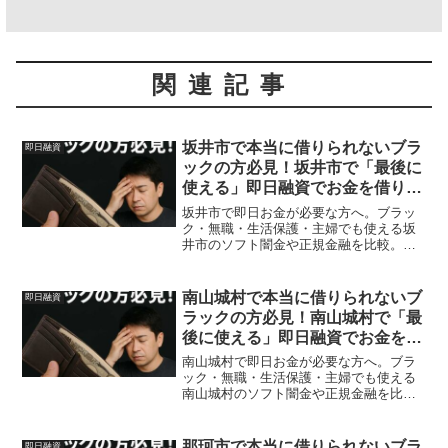
関連記事
坂井市で本当に借りられないブラ
即日融資
ックの方必見！坂井市で「最後に
使える」即日融資でお金を借りる
方法を紹介！
坂井市で即日お金が必要な方へ。ブラッ
ク・無職・生活保護・主婦でも使える坂
井市のソフト闇金や正規金融を比較。安
全に借りる方法を体験談付きで解説。
南山城村で本当に借りられないブ
即日融資
ラックの方必見！南山城村で「最
後に使える」即日融資でお金を借
りる方法を紹介！
南山城村で即日お金が必要な方へ。ブラ
ック・無職・生活保護・主婦でも使える
南山城村のソフト闇金や正規金融を比
較。安全に借りる方法を体験談付きで解
説。
那珂市で本当に借りられないブラ
即日融資