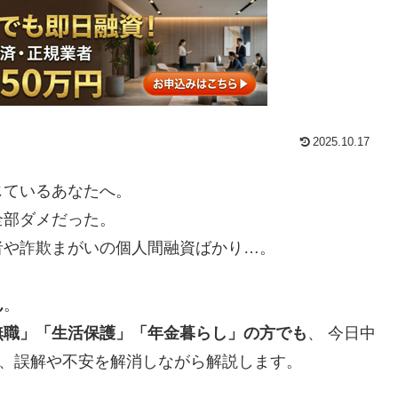
2025.10.17
じているあなたへ。
全部ダメだった。
者や詐欺まがいの個人間融資ばかり…。
ん
。
無職」「生活保護」「年金暮らし」の方でも
、 今日中
を、誤解や不安を解消しながら解説します。