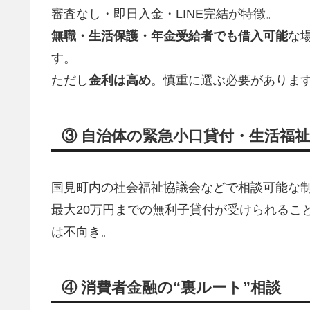
審査なし・即日入金・LINE完結が特徴。
無職・生活保護・年金受給者でも借入可能
な
す。
ただし
金利は高め
。慎重に選ぶ必要がありま
③ 自治体の緊急小口貸付・生活福
国見町内の社会福祉協議会などで相談可能な
最大20万円までの無利子貸付が受けられるこ
は不向き。
④ 消費者金融の“裏ルート”相談