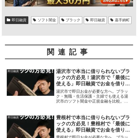
即日融資
ソフト闇金
ブラック
即日融資
嘉手納町
関連記事
湯沢市で本当に借りられないブラ
即日融資
ックの方必見！湯沢市で「最後に
使える」即日融資でお金を借りる
方法を紹介！
湯沢市で即日お金が必要な方へ。ブラッ
ク・無職・生活保護・主婦でも使える湯
沢市のソフト闇金や正規金融を比較。安
全に借りる方法を体験談付きで解説。
豊根村で本当に借りられないブラ
即日融資
ックの方必見！豊根村で「最後に
使える」即日融資でお金を借りる
方法を紹介！
豊根村で即日お金が必要な方へ。ブラッ