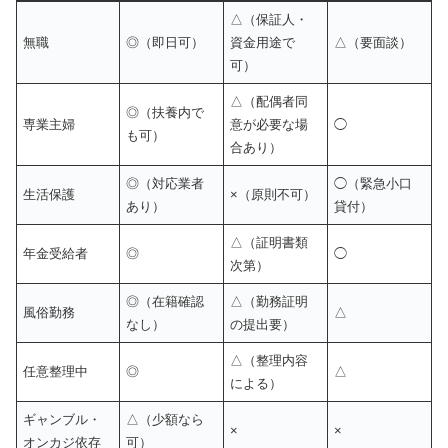
△（保証人・
無職
◎（即日可）
資金用途で
△（要面談）
可）
△（配偶者同
◎（扶養内で
専業主婦
意が必要な場
◯
も可）
合あり）
◎（対応業者
◯（緊急小口
生活保護
×（原則不可）
あり）
貸付）
△（証明書類
年金受給者
◎
◯
次第）
◎（在籍確認
△（勤務証明
風俗勤務
△
なし）
の提出要）
△（整理内容
任意整理中
◎
△
による）
ギャンブル・
△（少額なら
×
×
オンカジ依存
可）