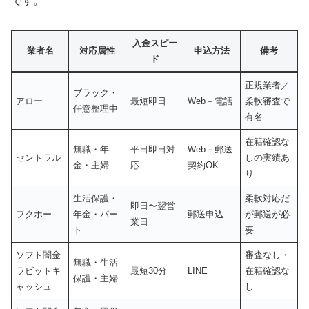
です。
入金スピー
業者名
対応属性
申込方法
備考
ド
正規業者／
ブラック・
アロー
最短即日
Web＋電話
柔軟審査で
任意整理中
有名
在籍確認な
無職・年
平日即日対
Web＋郵送
セントラル
しの実績あ
金・主婦
応
契約OK
り
生活保護・
柔軟対応だ
即日〜翌営
フクホー
年金・パー
郵送申込
が郵送が必
業日
ト
要
ソフト闇金
審査なし・
無職・生活
ラビットキ
最短30分
LINE
在籍確認な
保護・主婦
ャッシュ
し