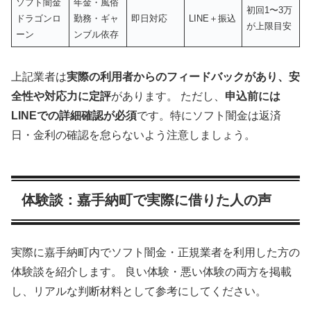
ソフト闇金
年金・風俗
初回1〜3万
ドラゴンロ
勤務・ギャ
即日対応
LINE＋振込
が上限目安
ーン
ンブル依存
上記業者は
実際の利用者からのフィードバックがあり、安
全性や対応力に定評
があります。 ただし、
申込前には
LINEでの詳細確認が必須
です。特にソフト闇金は返済
日・金利の確認を怠らないよう注意しましょう。
体験談：嘉手納町で実際に借りた人の声
実際に嘉手納町内でソフト闇金・正規業者を利用した方の
体験談を紹介します。 良い体験・悪い体験の両方を掲載
し、リアルな判断材料として参考にしてください。