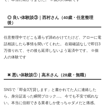
◎ 良い体験談③｜西村さん（40歳・任意整理
後）
任意整理中でどこも通らず諦めかけてたけど、アローに電
話相談したら事情を聞いてくれた。 在籍確認なしで即日3
万借りれて、その後も延滞しないよう返済中です。 ※個
人の体験です
✖ 悪い体験談①｜高木さん（28歳・無職）
SNSで「即金3万貸します」と書かれてた人に連絡した
ら、身分証送った瞬間ブロック…。 今でも不安で眠れな
い。本当に信頼できる業者しか使っちゃダメだと痛感。