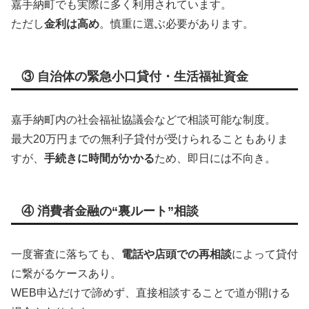
嘉手納町でも実際に多く利用されています。
ただし
金利は高め
。慎重に選ぶ必要があります。
③ 自治体の緊急小口貸付・生活福祉資金
嘉手納町内の社会福祉協議会などで相談可能な制度。
最大20万円までの無利子貸付が受けられることもありま
すが、
手続きに時間がかかる
ため、即日には不向き。
④ 消費者金融の“裏ルート”相談
一度審査に落ちても、
電話や店頭での再相談
によって貸付
に繋がるケースあり。
WEB申込だけで諦めず、直接相談することで道が開ける