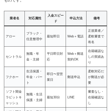
ものです。
入金スピー
業者名
対応属性
申込方法
備考
ド
正規業者／
ブラック・
アロー
最短即日
Web＋電話
柔軟審査で
任意整理中
有名
在籍確認な
無職・年
平日即日対
Web＋郵送
セントラル
しの実績あ
金・主婦
応
契約OK
り
生活保護・
柔軟対応だ
即日〜翌営
フクホー
年金・パー
郵送申込
が郵送が必
業日
ト
要
ソフト闇金
審査なし・
無職・生活
ラビットキ
最短30分
LINE
在籍確認な
保護・主婦
ャッシュ
し