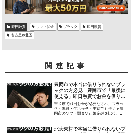
即日融資
ソフト闇金
ブラック
即日融資
名古屋市北区
関連記事
豊岡市で本当に借りられないブラ
即日融資
ックの方必見！豊岡市で「最後に
使える」即日融資でお金を借りる
方法を紹介！
豊岡市で即日お金が必要な方へ。ブラッ
ク・無職・生活保護・主婦でも使える豊
岡市のソフト闇金や正規金融を比較。安
全に借りる方法を体験談付きで解説。
北大東村で本当に借りられないブ
即日融資