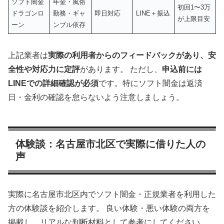
ソフト闇金
年金・風俗
初回1〜3万
ドラゴンロ
勤務・ギャ
即日対応
LINE＋振込
が上限目安
ーン
ンブル依存
上記業者は
実際の利用者からのフィードバックがあり、安
全性や対応力に定評
があります。 ただし、
申込前には
LINEでの詳細確認が必須
です。特にソフト闇金は返済
日・金利の確認を怠らないよう注意しましょう。
体験談：名古屋市北区で実際に借りた人の
声
実際に名古屋市北区内でソフト闇金・正規業者を利用した
方の体験談を紹介します。 良い体験・悪い体験の両方を
掲載し、リアルな判断材料として参考にしてください。