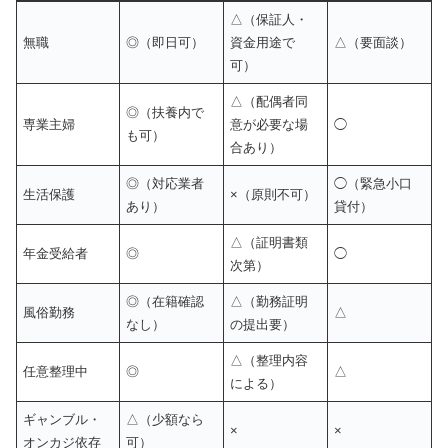
△（保証人・
無職
◎（即日可）
資金用途で
△（要面談）
可）
△（配偶者同
◎（扶養内で
専業主婦
意が必要な場
◯
も可）
合あり）
◎（対応業者
◯（緊急小口
生活保護
×（原則不可）
あり）
貸付）
△（証明書類
年金受給者
◎
◯
次第）
◎（在籍確認
△（勤務証明
風俗勤務
△
なし）
の提出要）
△（整理内容
任意整理中
◎
△
による）
ギャンブル・
△（少額なら
×
×
オンカジ依存
可）