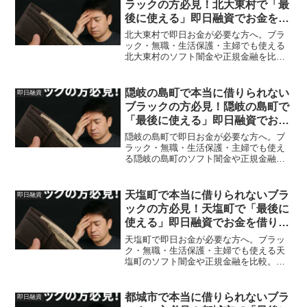
ラックの方必見！北大東村で「最
後に使える」即日融資でお金を借
りる方法を紹介！
北大東村で即日お金が必要な方へ。ブラ
ック・無職・生活保護・主婦でも使える
北大東村のソフト闇金や正規金融を比
較。安全に借りる方法を体験談付きで解
説。
隠岐の島町で本当に借りられない
即日融資
ブラックの方必見！隠岐の島町で
「最後に使える」即日融資でお金
を借りる方法を紹介！
隠岐の島町で即日お金が必要な方へ。ブ
ラック・無職・生活保護・主婦でも使え
る隠岐の島町のソフト闇金や正規金融を
比較。安全に借りる方法を体験談付きで
解説。
天塩町で本当に借りられないブラ
即日融資
ックの方必見！天塩町で「最後に
使える」即日融資でお金を借りる
方法を紹介！
天塩町で即日お金が必要な方へ。ブラッ
ク・無職・生活保護・主婦でも使える天
塩町のソフト闇金や正規金融を比較。安
全に借りる方法を体験談付きで解説。
都城市で本当に借りられないブラ
即日融資