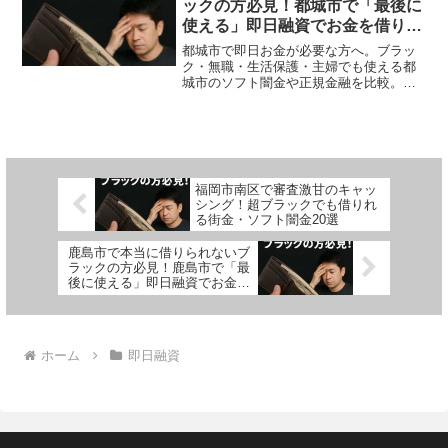
ックの方必見！都城市で「最後に
使える」即日融資でお金を借りる
方法を紹介！
都城市で即日お金が必要な方へ。ブラッ
ク・無職・生活保護・主婦でも使える都
城市のソフト闇金や正規金融を比較。安
全に借りる方法を体験談付きで解説。
福岡市南区で審査激甘のキャッ
シング！超ブラックでも借りれ
る街金・ソフト闇金20選
鹿島市で本当に借りられないブ
ラックの方必見！鹿島市で「最
後に使える」即日融資でお金を
借りる方法を紹介！
ホーム
即日融資