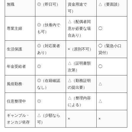
無職
◎（即日可）
資金用途で
△（要面談）
可）
△（配偶者同
◎（扶養内で
専業主婦
意が必要な場
◯
も可）
合あり）
◎（対応業者
◯（緊急小口
生活保護
×（原則不可）
あり）
貸付）
△（証明書類
年金受給者
◎
◯
次第）
◎（在籍確認
△（勤務証明
風俗勤務
△
なし）
の提出要）
△（整理内容
任意整理中
◎
△
による）
ギャンブル・
△（少額なら
×
×
オンカジ依存
可）