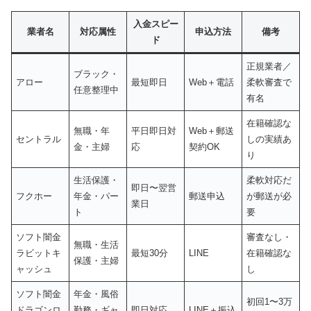
入金スピー
業者名
対応属性
申込方法
備考
ド
正規業者／
ブラック・
アロー
最短即日
Web＋電話
柔軟審査で
任意整理中
有名
在籍確認な
無職・年
平日即日対
Web＋郵送
セントラル
しの実績あ
金・主婦
応
契約OK
り
生活保護・
柔軟対応だ
即日〜翌営
フクホー
年金・パー
郵送申込
が郵送が必
業日
ト
要
ソフト闇金
審査なし・
無職・生活
ラビットキ
最短30分
LINE
在籍確認な
保護・主婦
ャッシュ
し
ソフト闇金
年金・風俗
初回1〜3万
ドラゴンロ
勤務・ギャ
即日対応
LINE＋振込