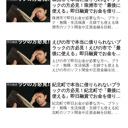
ックの方必見！珠洲市で「最後に
使える」即日融資でお金を借りる
方法を紹介！
珠洲市で即日お金が必要な方へ。ブラッ
ク・無職・生活保護・主婦でも使える珠
洲市のソフト闇金や正規金融を比較。安
全に借りる方法を体験談付きで解説。
えびの市で本当に借りられないブ
即日融資
ラックの方必見！えびの市で「最
後に使える」即日融資でお金を借
りる方法を紹介！
えびの市で即日お金が必要な方へ。ブラ
ック・無職・生活保護・主婦でも使える
えびの市のソフト闇金や正規金融を比
較。安全に借りる方法を体験談付きで解
説。
紀北町で本当に借りられないブラ
即日融資
ックの方必見！紀北町で「最後に
使える」即日融資でお金を借りる
方法を紹介！
紀北町で即日お金が必要な方へ。ブラッ
ク・無職・生活保護・主婦でも使える紀
北町のソフト闇金や正規金融を比較。安
全に借りる方法を体験談付きで解説。