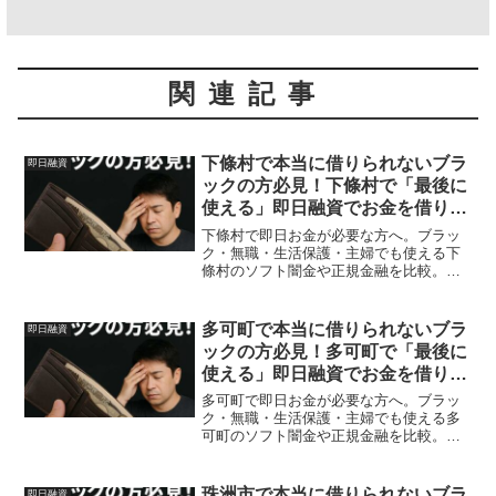
関連記事
下條村で本当に借りられないブラ
即日融資
ックの方必見！下條村で「最後に
使える」即日融資でお金を借りる
方法を紹介！
下條村で即日お金が必要な方へ。ブラッ
ク・無職・生活保護・主婦でも使える下
條村のソフト闇金や正規金融を比較。安
全に借りる方法を体験談付きで解説。
多可町で本当に借りられないブラ
即日融資
ックの方必見！多可町で「最後に
使える」即日融資でお金を借りる
方法を紹介！
多可町で即日お金が必要な方へ。ブラッ
ク・無職・生活保護・主婦でも使える多
可町のソフト闇金や正規金融を比較。安
全に借りる方法を体験談付きで解説。
珠洲市で本当に借りられないブラ
即日融資