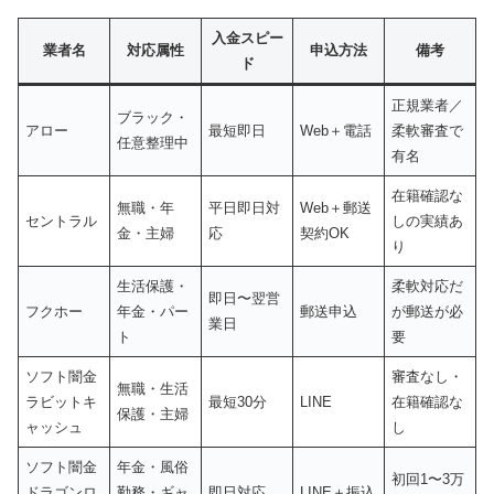
入金スピー
業者名
対応属性
申込方法
備考
ド
正規業者／
ブラック・
アロー
最短即日
Web＋電話
柔軟審査で
任意整理中
有名
在籍確認な
無職・年
平日即日対
Web＋郵送
セントラル
しの実績あ
金・主婦
応
契約OK
り
生活保護・
柔軟対応だ
即日〜翌営
フクホー
年金・パー
郵送申込
が郵送が必
業日
ト
要
ソフト闇金
審査なし・
無職・生活
ラビットキ
最短30分
LINE
在籍確認な
保護・主婦
ャッシュ
し
ソフト闇金
年金・風俗
初回1〜3万
ドラゴンロ
勤務・ギャ
即日対応
LINE＋振込