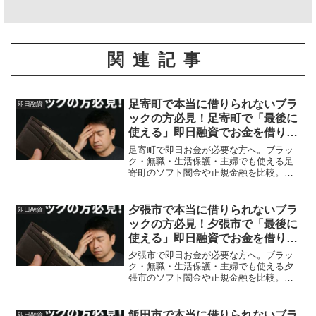
関連記事
足寄町で本当に借りられないブラ
即日融資
ックの方必見！足寄町で「最後に
使える」即日融資でお金を借りる
方法を紹介！
足寄町で即日お金が必要な方へ。ブラッ
ク・無職・生活保護・主婦でも使える足
寄町のソフト闇金や正規金融を比較。安
全に借りる方法を体験談付きで解説。
夕張市で本当に借りられないブラ
即日融資
ックの方必見！夕張市で「最後に
使える」即日融資でお金を借りる
方法を紹介！
夕張市で即日お金が必要な方へ。ブラッ
ク・無職・生活保護・主婦でも使える夕
張市のソフト闇金や正規金融を比較。安
全に借りる方法を体験談付きで解説。
飯田市で本当に借りられないブラ
即日融資