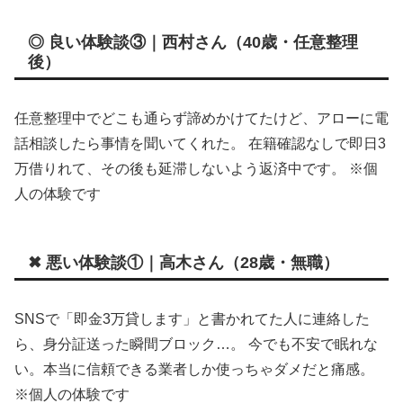
◎ 良い体験談③｜西村さん（40歳・任意整理
後）
任意整理中でどこも通らず諦めかけてたけど、アローに電
話相談したら事情を聞いてくれた。 在籍確認なしで即日3
万借りれて、その後も延滞しないよう返済中です。 ※個
人の体験です
✖ 悪い体験談①｜高木さん（28歳・無職）
SNSで「即金3万貸します」と書かれてた人に連絡した
ら、身分証送った瞬間ブロック…。 今でも不安で眠れな
い。本当に信頼できる業者しか使っちゃダメだと痛感。
※個人の体験です