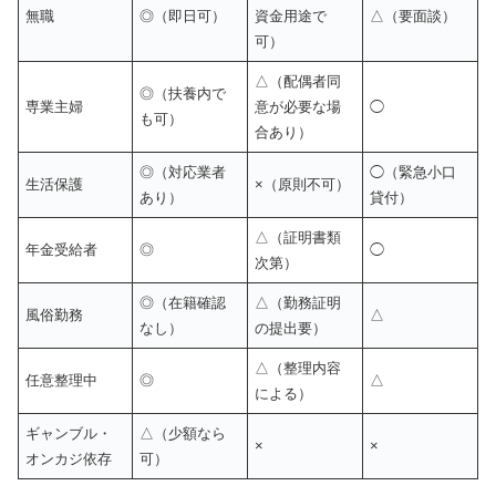
無職
◎（即日可）
資金用途で
△（要面談）
可）
△（配偶者同
◎（扶養内で
専業主婦
意が必要な場
◯
も可）
合あり）
◎（対応業者
◯（緊急小口
生活保護
×（原則不可）
あり）
貸付）
△（証明書類
年金受給者
◎
◯
次第）
◎（在籍確認
△（勤務証明
風俗勤務
△
なし）
の提出要）
△（整理内容
任意整理中
◎
△
による）
ギャンブル・
△（少額なら
×
×
オンカジ依存
可）