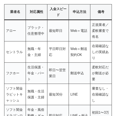
入金スピー
業者名
対応属性
申込方法
備考
ド
正規業者／
ブラック・
アロー
最短即日
Web＋電話
柔軟審査で
任意整理中
有名
在籍確認な
無職・年
平日即日対
Web＋郵送
セントラル
しの実績あ
金・主婦
応
契約OK
り
生活保護・
柔軟対応だ
即日〜翌営
フクホー
年金・パー
郵送申込
が郵送が必
業日
ト
要
ソフト闇金
審査なし・
無職・生活
ラビットキ
最短30分
LINE
在籍確認な
保護・主婦
ャッシュ
し
ソフト闇金
年金・風俗
初回1〜3万
ドラゴンロ
勤務・ギャ
即日対応
LINE＋振込