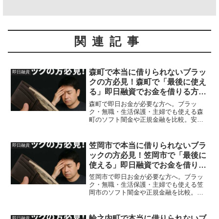
関連記事
森町で本当に借りられないブラッ
即日融資
クの方必見！森町で「最後に使え
る」即日融資でお金を借りる方法
を紹介！
森町で即日お金が必要な方へ。ブラッ
ク・無職・生活保護・主婦でも使える森
町のソフト闇金や正規金融を比較。安全
に借りる方法を体験談付きで解説。
笠岡市で本当に借りられないブラ
即日融資
ックの方必見！笠岡市で「最後に
使える」即日融資でお金を借りる
方法を紹介！
笠岡市で即日お金が必要な方へ。ブラッ
ク・無職・生活保護・主婦でも使える笠
岡市のソフト闇金や正規金融を比較。安
全に借りる方法を体験談付きで解説。
輪之内町で本当に借りられないブ
即日融資