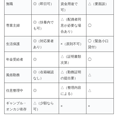
無職
◎（即日可）
資金用途で
△（要面談）
可）
△（配偶者同
◎（扶養内で
専業主婦
意が必要な場
◯
も可）
合あり）
◎（対応業者
◯（緊急小口
生活保護
×（原則不可）
あり）
貸付）
△（証明書類
年金受給者
◎
◯
次第）
◎（在籍確認
△（勤務証明
風俗勤務
△
なし）
の提出要）
△（整理内容
任意整理中
◎
△
による）
ギャンブル・
△（少額なら
×
×
オンカジ依存
可）