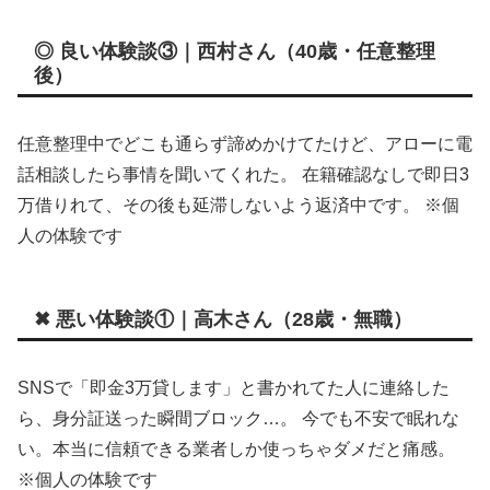
◎ 良い体験談③｜西村さん（40歳・任意整理
後）
任意整理中でどこも通らず諦めかけてたけど、アローに電
話相談したら事情を聞いてくれた。 在籍確認なしで即日3
万借りれて、その後も延滞しないよう返済中です。 ※個
人の体験です
✖ 悪い体験談①｜高木さん（28歳・無職）
SNSで「即金3万貸します」と書かれてた人に連絡した
ら、身分証送った瞬間ブロック…。 今でも不安で眠れな
い。本当に信頼できる業者しか使っちゃダメだと痛感。
※個人の体験です