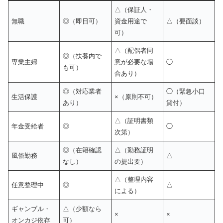
△（保証人・
無職
◎（即日可）
資金用途で
△（要面談）
可）
△（配偶者同
◎（扶養内で
専業主婦
意が必要な場
◯
も可）
合あり）
◎（対応業者
◯（緊急小口
生活保護
×（原則不可）
あり）
貸付）
△（証明書類
年金受給者
◎
◯
次第）
◎（在籍確認
△（勤務証明
風俗勤務
△
なし）
の提出要）
△（整理内容
任意整理中
◎
△
による）
ギャンブル・
△（少額なら
×
×
オンカジ依存
可）