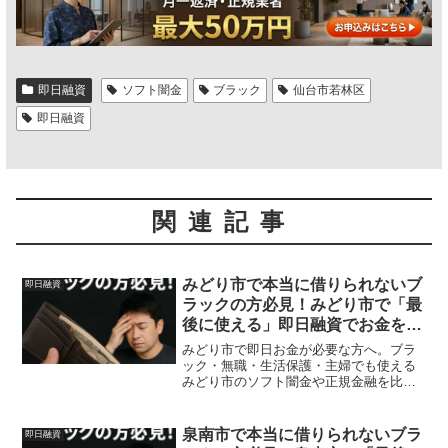
即日融資
ソフト闇金
ブラック
仙台市若林区
即日融資
関連記事
みどり市で本当に借りられないブ
即日融資
ラックの方必見！みどり市で「最
後に使える」即日融資でお金を借
りる方法を紹介！
みどり市で即日お金が必要な方へ。ブラ
ック・無職・生活保護・主婦でも使える
みどり市のソフト闇金や正規金融を比
較。安全に借りる方法を体験談付きで解
説。
泉南市で本当に借りられないブラ
即日融資