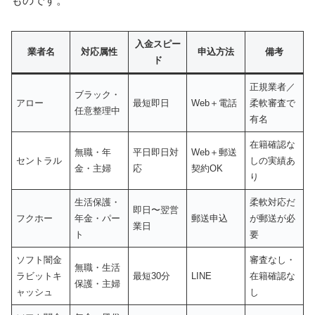
ものです。
入金スピー
業者名
対応属性
申込方法
備考
ド
正規業者／
ブラック・
アロー
最短即日
Web＋電話
柔軟審査で
任意整理中
有名
在籍確認な
無職・年
平日即日対
Web＋郵送
セントラル
しの実績あ
金・主婦
応
契約OK
り
生活保護・
柔軟対応だ
即日〜翌営
フクホー
年金・パー
郵送申込
が郵送が必
業日
ト
要
ソフト闇金
審査なし・
無職・生活
ラビットキ
最短30分
LINE
在籍確認な
保護・主婦
ャッシュ
し