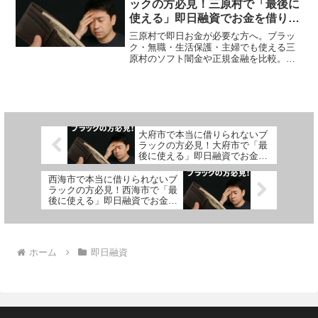
ックの方必見！三原村で「最後に
使える」即日融資でお金を借りる
方法を紹介！
三原村で即日お金が必要な方へ。ブラッ
ク・無職・生活保護・主婦でも使える三
原村のソフト闇金や正規金融を比較。安
全に借りる方法を体験談付きで解説。
大府市で本当に借りられないブ
ラックの方必見！大府市で「最
後に使える」即日融資でお金を
借りる方法を紹介！
西海市で本当に借りられないブ
ラックの方必見！西海市で「最
後に使える」即日融資でお金を
借りる方法を紹介！
ホーム
即日融資