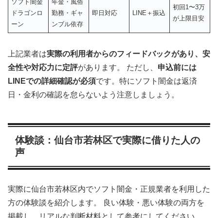
ソフト闇金
年金・風俗
初回1〜3万
ドラゴンロ
勤務・ギャ
即日対応
LINE＋振込
が上限目安
ーン
ンブル依存
上記業者は
実際の利用者からのフィードバックがあり、安
全性や対応力に定評
があります。 ただし、
申込前には
LINEでの詳細確認が必須
です。特にソフト闇金は返済
日・金利の確認を怠らないよう注意しましょう。
体験談：仙台市若林区で実際に借りた人の
声
実際に仙台市若林区内でソフト闇金・正規業者を利用した
方の体験談を紹介します。 良い体験・悪い体験の両方を
掲載し、リアルな判断材料として参考にしてください。