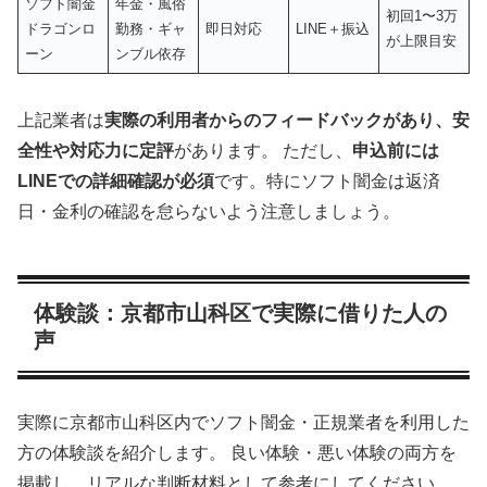
ソフト闇金
年金・風俗
初回1〜3万
ドラゴンロ
勤務・ギャ
即日対応
LINE＋振込
が上限目安
ーン
ンブル依存
上記業者は
実際の利用者からのフィードバックがあり、安
全性や対応力に定評
があります。 ただし、
申込前には
LINEでの詳細確認が必須
です。特にソフト闇金は返済
日・金利の確認を怠らないよう注意しましょう。
体験談：京都市山科区で実際に借りた人の
声
実際に京都市山科区内でソフト闇金・正規業者を利用した
方の体験談を紹介します。 良い体験・悪い体験の両方を
掲載し、リアルな判断材料として参考にしてください。