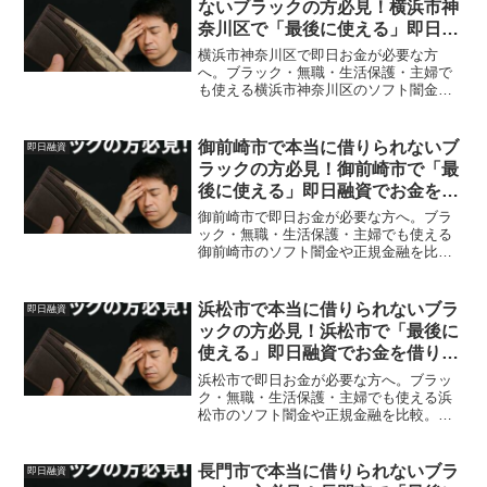
ないブラックの方必見！横浜市神
奈川区で「最後に使える」即日融
資でお金を借りる方法を紹介！
横浜市神奈川区で即日お金が必要な方
へ。ブラック・無職・生活保護・主婦で
も使える横浜市神奈川区のソフト闇金や
正規金融を比較。安全に借りる方法を体
験談付きで解説。
御前崎市で本当に借りられないブ
即日融資
ラックの方必見！御前崎市で「最
後に使える」即日融資でお金を借
りる方法を紹介！
御前崎市で即日お金が必要な方へ。ブラ
ック・無職・生活保護・主婦でも使える
御前崎市のソフト闇金や正規金融を比
較。安全に借りる方法を体験談付きで解
説。
浜松市で本当に借りられないブラ
即日融資
ックの方必見！浜松市で「最後に
使える」即日融資でお金を借りる
方法を紹介！
浜松市で即日お金が必要な方へ。ブラッ
ク・無職・生活保護・主婦でも使える浜
松市のソフト闇金や正規金融を比較。安
全に借りる方法を体験談付きで解説。
長門市で本当に借りられないブラ
即日融資