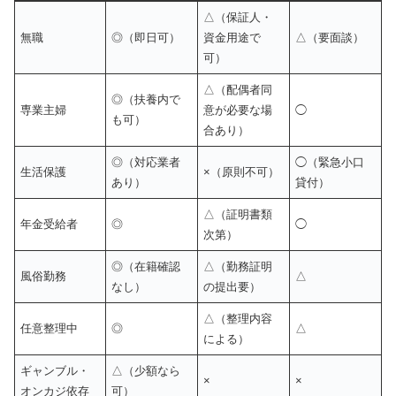
△（保証人・
無職
◎（即日可）
資金用途で
△（要面談）
可）
△（配偶者同
◎（扶養内で
専業主婦
意が必要な場
◯
も可）
合あり）
◎（対応業者
◯（緊急小口
生活保護
×（原則不可）
あり）
貸付）
△（証明書類
年金受給者
◎
◯
次第）
◎（在籍確認
△（勤務証明
風俗勤務
△
なし）
の提出要）
△（整理内容
任意整理中
◎
△
による）
ギャンブル・
△（少額なら
×
×
オンカジ依存
可）