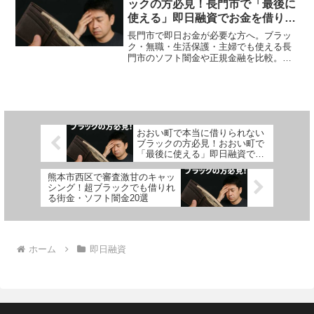
ックの方必見！長門市で「最後に
使える」即日融資でお金を借りる
方法を紹介！
長門市で即日お金が必要な方へ。ブラッ
ク・無職・生活保護・主婦でも使える長
門市のソフト闇金や正規金融を比較。安
全に借りる方法を体験談付きで解説。
おおい町で本当に借りられない
ブラックの方必見！おおい町で
「最後に使える」即日融資でお
金を借りる方法を紹介！
熊本市西区で審査激甘のキャッ
シング！超ブラックでも借りれ
る街金・ソフト闇金20選
ホーム
即日融資