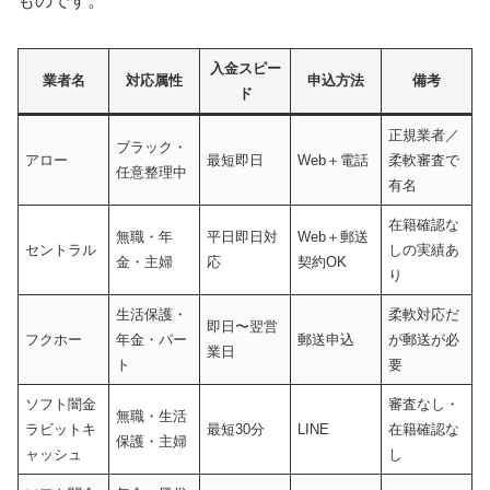
ものです。
入金スピー
業者名
対応属性
申込方法
備考
ド
正規業者／
ブラック・
アロー
最短即日
Web＋電話
柔軟審査で
任意整理中
有名
在籍確認な
無職・年
平日即日対
Web＋郵送
セントラル
しの実績あ
金・主婦
応
契約OK
り
生活保護・
柔軟対応だ
即日〜翌営
フクホー
年金・パー
郵送申込
が郵送が必
業日
ト
要
ソフト闇金
審査なし・
無職・生活
ラビットキ
最短30分
LINE
在籍確認な
保護・主婦
ャッシュ
し