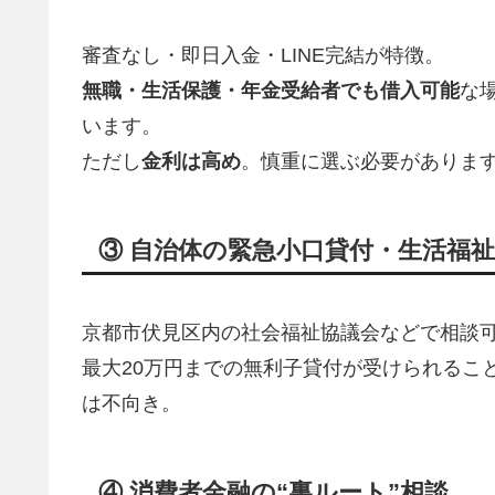
審査なし・即日入金・LINE完結が特徴。
無職・生活保護・年金受給者でも借入可能
な
います。
ただし
金利は高め
。慎重に選ぶ必要がありま
③ 自治体の緊急小口貸付・生活福
京都市伏見区内の社会福祉協議会などで相談
最大20万円までの無利子貸付が受けられるこ
は不向き。
④ 消費者金融の“裏ルート”相談