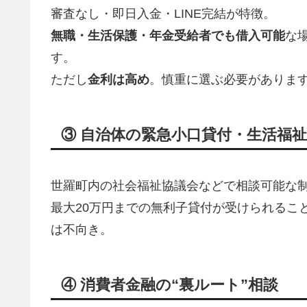
審査なし・即日入金・LINE完結が特徴。
無職・生活保護・年金受給者でも借入可能
な
す。
ただし
金利は高め
。慎重に選ぶ必要がありま
③ 自治体の緊急小口貸付・生活福
世羅町内の社会福祉協議会などで相談可能な
最大20万円までの無利子貸付が受けられるこ
は不向き。
④ 消費者金融の“裏ルート”相談