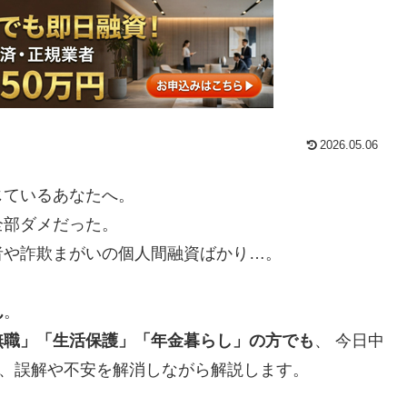
2026.05.06
じているあなたへ。
全部ダメだった。
者や詐欺まがいの個人間融資ばかり…。
ん
。
無職」「生活保護」「年金暮らし」の方でも
、 今日中
を、誤解や不安を解消しながら解説します。