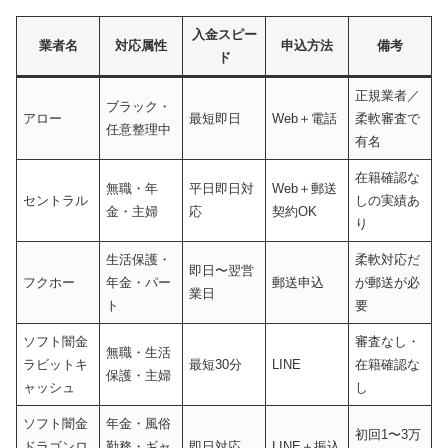
入金スピー
業者名
対応属性
申込方法
備考
ド
正規業者／
ブラック・
アロー
最短即日
Web＋電話
柔軟審査で
任意整理中
有名
在籍確認な
無職・年
平日即日対
Web＋郵送
セントラル
しの実績あ
金・主婦
応
契約OK
り
生活保護・
柔軟対応だ
即日〜翌営
フクホー
年金・パー
郵送申込
が郵送が必
業日
ト
要
ソフト闇金
審査なし・
無職・生活
ラビットキ
最短30分
LINE
在籍確認な
保護・主婦
ャッシュ
し
ソフト闇金
年金・風俗
初回1〜3万
ドラゴンロ
勤務・ギャ
即日対応
LINE＋振込