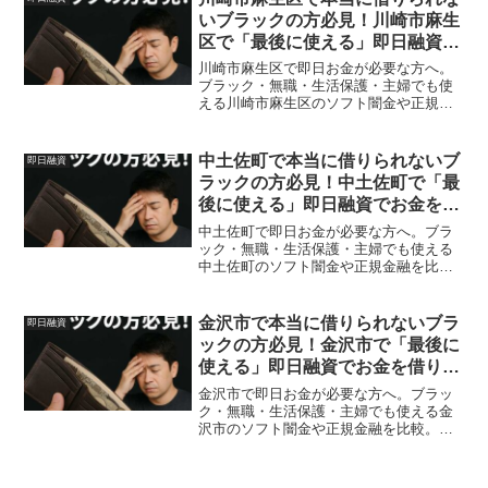
いブラックの方必見！川崎市麻生
区で「最後に使える」即日融資で
お金を借りる方法を紹介！
川崎市麻生区で即日お金が必要な方へ。
ブラック・無職・生活保護・主婦でも使
える川崎市麻生区のソフト闇金や正規金
融を比較。安全に借りる方法を体験談付
きで解説。
中土佐町で本当に借りられないブ
即日融資
ラックの方必見！中土佐町で「最
後に使える」即日融資でお金を借
りる方法を紹介！
中土佐町で即日お金が必要な方へ。ブラ
ック・無職・生活保護・主婦でも使える
中土佐町のソフト闇金や正規金融を比
較。安全に借りる方法を体験談付きで解
説。
金沢市で本当に借りられないブラ
即日融資
ックの方必見！金沢市で「最後に
使える」即日融資でお金を借りる
方法を紹介！
金沢市で即日お金が必要な方へ。ブラッ
ク・無職・生活保護・主婦でも使える金
沢市のソフト闇金や正規金融を比較。安
全に借りる方法を体験談付きで解説。