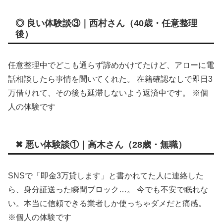
◎ 良い体験談③｜西村さん（40歳・任意整理
後）
任意整理中でどこも通らず諦めかけてたけど、アローに電
話相談したら事情を聞いてくれた。 在籍確認なしで即日3
万借りれて、その後も延滞しないよう返済中です。 ※個
人の体験です
✖ 悪い体験談①｜高木さん（28歳・無職）
SNSで「即金3万貸します」と書かれてた人に連絡した
ら、身分証送った瞬間ブロック…。 今でも不安で眠れな
い。本当に信頼できる業者しか使っちゃダメだと痛感。
※個人の体験です