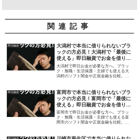
関連記事
大潟村で本当に借りられないブラ
即日融資
ックの方必見！大潟村で「最後に
使える」即日融資でお金を借りる
方法を紹介！
大潟村で即日お金が必要な方へ。ブラッ
ク・無職・生活保護・主婦でも使える大
潟村のソフト闇金や正規金融を比較。安
全に借りる方法を体験談付きで解説。
富岡市で本当に借りられないブラ
即日融資
ックの方必見！富岡市で「最後に
使える」即日融資でお金を借りる
方法を紹介！
富岡市で即日お金が必要な方へ。ブラッ
ク・無職・生活保護・主婦でも使える富
岡市のソフト闇金や正規金融を比較。安
全に借りる方法を体験談付きで解説。
川崎市麻生区で本当に借りられな
即日融資