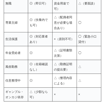
無職
◎（即日可）
資金用途で
△（要面談）
可）
△（配偶者同
◎（扶養内で
専業主婦
意が必要な場
◯
も可）
合あり）
◎（対応業者
◯（緊急小口
生活保護
×（原則不可）
あり）
貸付）
△（証明書類
年金受給者
◎
◯
次第）
◎（在籍確認
△（勤務証明
風俗勤務
△
なし）
の提出要）
△（整理内容
任意整理中
◎
△
による）
ギャンブル・
△（少額なら
×
×
オンカジ依存
可）