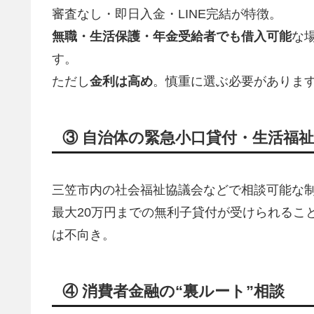
審査なし・即日入金・LINE完結が特徴。
無職・生活保護・年金受給者でも借入可能
な
す。
ただし
金利は高め
。慎重に選ぶ必要がありま
③ 自治体の緊急小口貸付・生活福
三笠市内の社会福祉協議会などで相談可能な
最大20万円までの無利子貸付が受けられるこ
は不向き。
④ 消費者金融の“裏ルート”相談