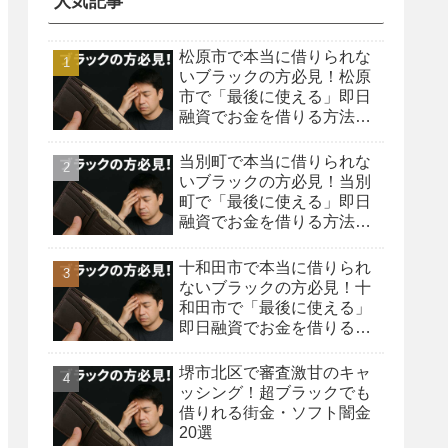
人気記事
松原市で本当に借りられな
いブラックの方必見！松原
市で「最後に使える」即日
融資でお金を借りる方法を
紹介！
当別町で本当に借りられな
いブラックの方必見！当別
町で「最後に使える」即日
融資でお金を借りる方法を
紹介！
十和田市で本当に借りられ
ないブラックの方必見！十
和田市で「最後に使える」
即日融資でお金を借りる方
法を紹介！
堺市北区で審査激甘のキャ
ッシング！超ブラックでも
借りれる街金・ソフト闇金
20選