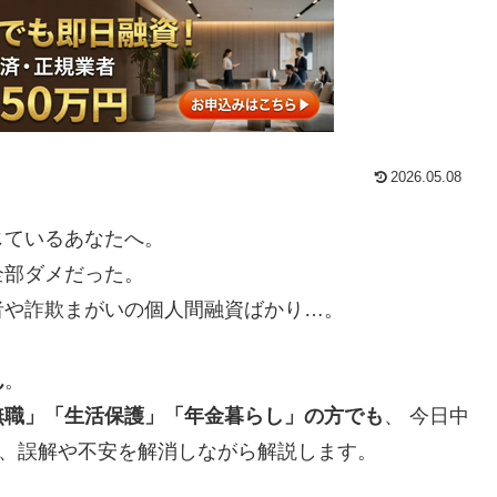
2026.05.08
じているあなたへ。
全部ダメだった。
者や詐欺まがいの個人間融資ばかり…。
ん
。
無職」「生活保護」「年金暮らし」の方でも
、 今日中
を、誤解や不安を解消しながら解説します。