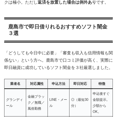
クは極小。ただし
返済を放置した場合は例外あり
です。
鹿島市で即日借りれるおすすめソフト闇金
３選
「どうしても今日中に必要」「審査も収入も信用情報も関
係ない」という方へ。鹿島市で口コミ評価が高く、実際に
即日融資に成功しているソフト闇金を３社厳選しました。
業者名
対応属性
申込方法
即日対応
特徴
申込後すぐ
金融ブラッ
グランディ
LINE・メー
◎（最短30
金額提示。
ク／無職／
ール
ル
分）
少額から
風俗勤務
OK。