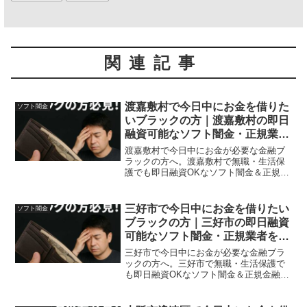
関連記事
渡嘉敷村で今日中にお金を借りた
ソフト闇金
いブラックの方｜渡嘉敷村の即日
融資可能なソフト闇金・正規業者
を紹介！
渡嘉敷村で今日中にお金が必要な金融ブ
ラックの方へ。渡嘉敷村で無職・生活保
護でも即日融資OKなソフト闇金＆正規金
融を体験談付きで紹介。安全に借りれる
方法も紹介。
三好市で今日中にお金を借りたい
ソフト闇金
ブラックの方｜三好市の即日融資
可能なソフト闇金・正規業者を紹
介！
三好市で今日中にお金が必要な金融ブラ
ックの方へ。三好市で無職・生活保護で
も即日融資OKなソフト闇金＆正規金融を
体験談付きで紹介。安全に借りれる方法
も紹介。