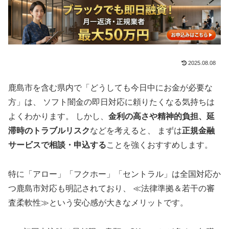
2025.08.08
鹿島市を含む県内で「どうしても今日中にお金が必要な
方」は、 ソフト闇金の即日対応に頼りたくなる気持ちは
よくわかります。 しかし、
金利の高さや精神的負担、延
滞時のトラブルリスク
などを考えると、 まずは
正規金融
サービスで相談・申込する
ことを強くおすすめします。
特に「アロー」「フクホー」「セントラル」は全国対応か
つ鹿島市対応も明記されており、 ≪法律準拠＆若干の審
査柔軟性≫という安心感が大きなメリットです。