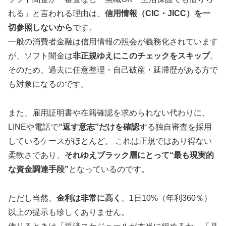
れる」と言われる理由は、
信用情報（CIC・JICC）を一
切参照しないから
です。
一般の消費者金融は信用情報の照会が義務化されています
が、ソフト闇金は
非正規ゆえにこのチェックをスキップ
。
そのため、過去に任意整理・自己破産・延滞歴がある方で
も対象になるのです。
また、雇用証明書や在籍確認を求められない代わりに、
LINEや電話で
“返す意志”だけを確認
する独自審査を採用
しているケースがほとんど。 これは正規ではあり得ない
柔軟さであり、
それゆえブラック層にとって“最も現実的
な資金調達手段”
となっているのです。
ただし当然、
金利は非常に高く
、1日10%（年利360％）
以上の提示も珍しくありません。