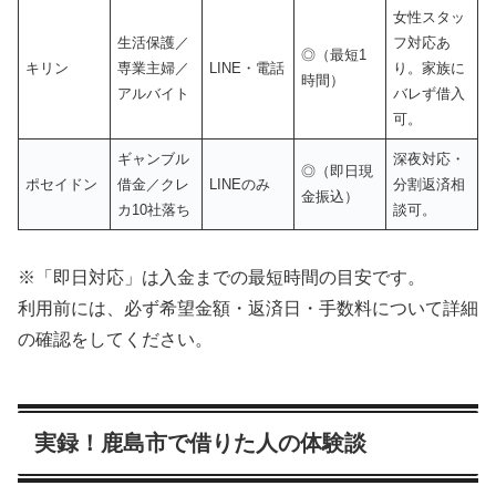
女性スタッ
生活保護／
フ対応あ
◎（最短1
キリン
専業主婦／
LINE・電話
り。家族に
時間）
アルバイト
バレず借入
可。
ギャンブル
深夜対応・
◎（即日現
ポセイドン
借金／クレ
LINEのみ
分割返済相
金振込）
カ10社落ち
談可。
※「即日対応」は入金までの最短時間の目安です。
利用前には、必ず希望金額・返済日・手数料について詳細
の確認をしてください。
実録！鹿島市で借りた人の体験談