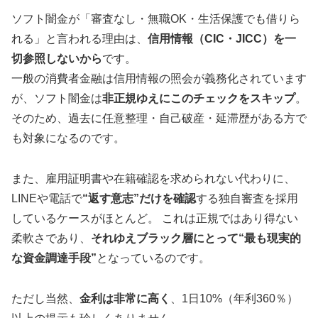
ソフト闇金が「審査なし・無職OK・生活保護でも借りら
れる」と言われる理由は、
信用情報（CIC・JICC）を一
切参照しないから
です。
一般の消費者金融は信用情報の照会が義務化されています
が、ソフト闇金は
非正規ゆえにこのチェックをスキップ
。
そのため、過去に任意整理・自己破産・延滞歴がある方で
も対象になるのです。
また、雇用証明書や在籍確認を求められない代わりに、
LINEや電話で
“返す意志”だけを確認
する独自審査を採用
しているケースがほとんど。 これは正規ではあり得ない
柔軟さであり、
それゆえブラック層にとって“最も現実的
な資金調達手段”
となっているのです。
ただし当然、
金利は非常に高く
、1日10%（年利360％）