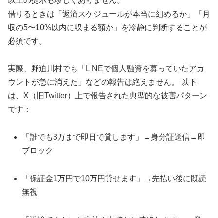
以上の提示も珍しくありません。
借りるときは「返済スケジュールが本当に組めるか」「月
収の5〜10%以内に収まる額か」を冷静に判断することが
必須です。
実際、野迫川村でも「LINEで個人融資を募っていたアカ
ウントが急に消えた」などの報告は絶えません。 以下
は、X（旧Twitter）上で報告された典型的な被害パターン
です：
「誰でも3万まで即日で貸します」→身分証送信→即
ブロック
「保証金1万円で10万円貸せます」→先払い後に既読
無視