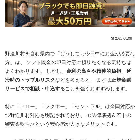
2025.08.08
野迫川村を含む県内で「どうしても今日中にお金が必要な
方」は、 ソフト闇金の即日対応に頼りたくなる気持ちは
よくわかります。 しかし、
金利の高さや精神的負担、延
滞時のトラブルリスク
などを考えると、 まずは
正規金融
サービスで相談・申込する
ことを強くおすすめします。
特に「アロー」「フクホー」「セントラル」は全国対応か
つ野迫川村対応も明記されており、 ≪法律準拠＆若干の
審査柔軟性≫という安心感が大きなメリットです。