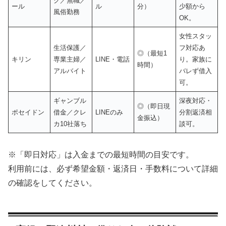
ク／無職／
ール
ル
分）
少額から
風俗勤務
OK。
女性スタッ
生活保護／
フ対応あ
◎（最短1
キリン
専業主婦／
LINE・電話
り。家族に
時間）
アルバイト
バレず借入
可。
ギャンブル
深夜対応・
◎（即日現
ポセイドン
借金／クレ
LINEのみ
分割返済相
金振込）
カ10社落ち
談可。
※「即日対応」は入金までの最短時間の目安です。
利用前には、必ず希望金額・返済日・手数料について詳細
の確認をしてください。