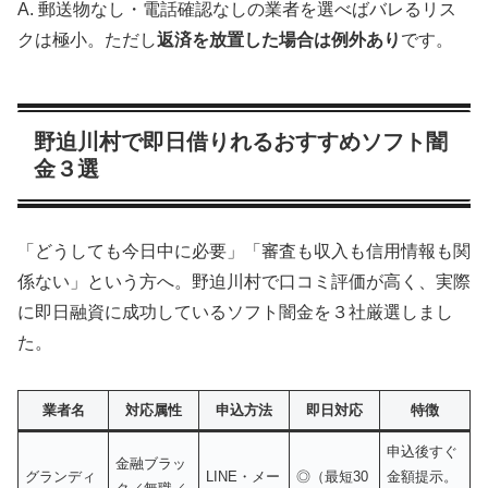
A. 郵送物なし・電話確認なしの業者を選べばバレるリス
クは極小。ただし
返済を放置した場合は例外あり
です。
野迫川村で即日借りれるおすすめソフト闇
金３選
「どうしても今日中に必要」「審査も収入も信用情報も関
係ない」という方へ。野迫川村で口コミ評価が高く、実際
に即日融資に成功しているソフト闇金を３社厳選しまし
た。
業者名
対応属性
申込方法
即日対応
特徴
申込後すぐ
金融ブラッ
グランディ
LINE・メー
◎（最短30
金額提示。