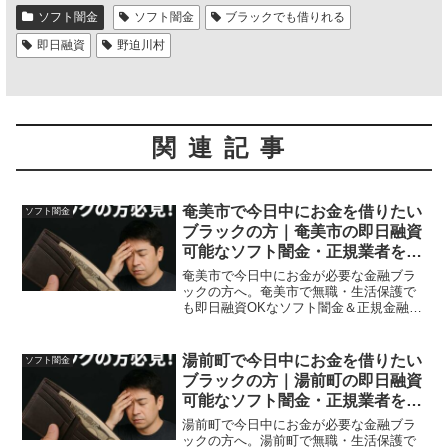
ソフト闇金
ソフト闇金
ブラックでも借りれる
即日融資
野迫川村
関連記事
奄美市で今日中にお金を借りたい
ソフト闇金
ブラックの方｜奄美市の即日融資
可能なソフト闇金・正規業者を紹
介！
奄美市で今日中にお金が必要な金融ブラ
ックの方へ。奄美市で無職・生活保護で
も即日融資OKなソフト闇金＆正規金融を
体験談付きで紹介。安全に借りれる方法
も紹介。
湯前町で今日中にお金を借りたい
ソフト闇金
ブラックの方｜湯前町の即日融資
可能なソフト闇金・正規業者を紹
介！
湯前町で今日中にお金が必要な金融ブラ
ックの方へ。湯前町で無職・生活保護で