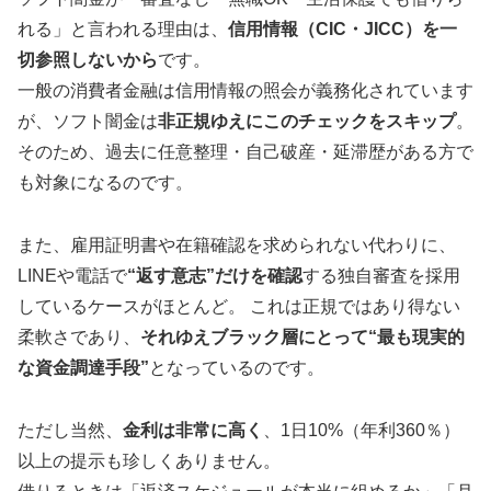
れる」と言われる理由は、
信用情報（CIC・JICC）を一
切参照しないから
です。
一般の消費者金融は信用情報の照会が義務化されています
が、ソフト闇金は
非正規ゆえにこのチェックをスキップ
。
そのため、過去に任意整理・自己破産・延滞歴がある方で
も対象になるのです。
また、雇用証明書や在籍確認を求められない代わりに、
LINEや電話で
“返す意志”だけを確認
する独自審査を採用
しているケースがほとんど。 これは正規ではあり得ない
柔軟さであり、
それゆえブラック層にとって“最も現実的
な資金調達手段”
となっているのです。
ただし当然、
金利は非常に高く
、1日10%（年利360％）
以上の提示も珍しくありません。