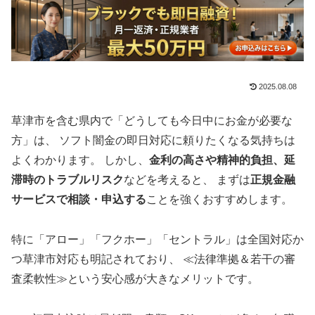
2025.08.08
草津市を含む県内で「どうしても今日中にお金が必要な
方」は、 ソフト闇金の即日対応に頼りたくなる気持ちは
よくわかります。 しかし、
金利の高さや精神的負担、延
滞時のトラブルリスク
などを考えると、 まずは
正規金融
サービスで相談・申込する
ことを強くおすすめします。
特に「アロー」「フクホー」「セントラル」は全国対応か
つ草津市対応も明記されており、 ≪法律準拠＆若干の審
査柔軟性≫という安心感が大きなメリットです。