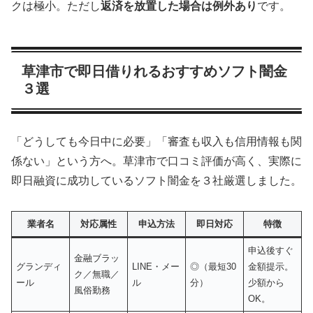
クは極小。ただし
返済を放置した場合は例外あり
です。
草津市で即日借りれるおすすめソフト闇金
３選
「どうしても今日中に必要」「審査も収入も信用情報も関
係ない」という方へ。草津市で口コミ評価が高く、実際に
即日融資に成功しているソフト闇金を３社厳選しました。
業者名
対応属性
申込方法
即日対応
特徴
申込後すぐ
金融ブラッ
グランディ
LINE・メー
◎（最短30
金額提示。
ク／無職／
ール
ル
分）
少額から
風俗勤務
OK。