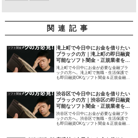
関連記事
滝上町で今日中にお金を借りたい
ソフト闇金
ブラックの方｜滝上町の即日融資
可能なソフト闇金・正規業者を紹
介！
滝上町で今日中にお金が必要な金融ブラ
ックの方へ。滝上町で無職・生活保護で
も即日融資OKなソフト闇金＆正規金融を
体験談付きで紹介。安全に借りれる方法
も紹介。
渋谷区で今日中にお金を借りたい
ソフト闇金
ブラックの方｜渋谷区の即日融資
可能なソフト闇金・正規業者を紹
介！
渋谷区で今日中にお金が必要な金融ブラ
ックの方へ。渋谷区で無職・生活保護で
も即日融資OKなソフト闇金＆正規金融を
体験談付きで紹介。安全に借りれる方法
も紹介。