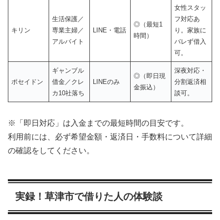
女性スタッ
生活保護／
フ対応あ
◎（最短1
キリン
専業主婦／
LINE・電話
り。家族に
時間）
アルバイト
バレず借入
可。
ギャンブル
深夜対応・
◎（即日現
ポセイドン
借金／クレ
LINEのみ
分割返済相
金振込）
カ10社落ち
談可。
※「即日対応」は入金までの最短時間の目安です。
利用前には、必ず希望金額・返済日・手数料について詳細
の確認をしてください。
実録！草津市で借りた人の体験談