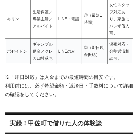
女性スタッ
生活保護／
フ対応あ
◎（最短1
キリン
専業主婦／
LINE・電話
り。家族に
時間）
アルバイト
バレず借入
可。
ギャンブル
深夜対応・
◎（即日現
ポセイドン
借金／クレ
LINEのみ
分割返済相
金振込）
カ10社落ち
談可。
※「即日対応」は入金までの最短時間の目安です。
利用前には、必ず希望金額・返済日・手数料について詳細
の確認をしてください。
実録！甲佐町で借りた人の体験談