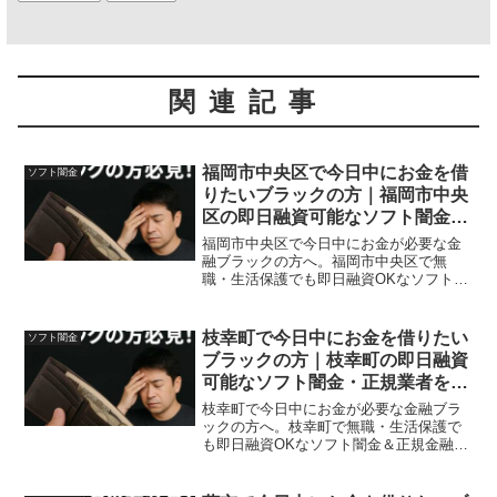
関連記事
福岡市中央区で今日中にお金を借
ソフト闇金
りたいブラックの方｜福岡市中央
区の即日融資可能なソフト闇金・
正規業者を紹介！
福岡市中央区で今日中にお金が必要な金
融ブラックの方へ。福岡市中央区で無
職・生活保護でも即日融資OKなソフト闇
金＆正規金融を体験談付きで紹介。安全
に借りれる方法も紹介。
枝幸町で今日中にお金を借りたい
ソフト闇金
ブラックの方｜枝幸町の即日融資
可能なソフト闇金・正規業者を紹
介！
枝幸町で今日中にお金が必要な金融ブラ
ックの方へ。枝幸町で無職・生活保護で
も即日融資OKなソフト闇金＆正規金融を
体験談付きで紹介。安全に借りれる方法
も紹介。