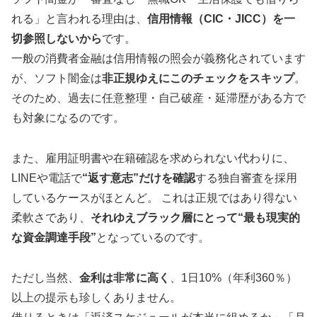
れる」と言われる理由は、
信用情報（CIC・JICC）を一
切参照しないから
です。
一般の消費者金融は信用情報の照会が義務化されています
が、ソフト闇金は
非正規ゆえにこのチェックをスキップ
。
そのため、過去に任意整理・自己破産・延滞歴がある方で
も対象になるのです。
また、雇用証明書や在籍確認を求められない代わりに、
LINEや電話で
“返す意志”だけを確認
する独自審査を採用
しているケースがほとんど。 これは正規ではあり得ない
柔軟さであり、
それゆえブラック層にとって“最も現実的
な資金調達手段”
となっているのです。
ただし当然、
金利は非常に高く
、1日10%（年利360％）
以上の提示も珍しくありません。