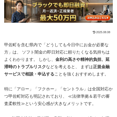
2025.08.08
甲佐町を含む県内で「どうしても今日中にお金が必要な
方」は、 ソフト闇金の即日対応に頼りたくなる気持ちは
よくわかります。 しかし、
金利の高さや精神的負担、延
滞時のトラブルリスク
などを考えると、 まずは
正規金融
サービスで相談・申込する
ことを強くおすすめします。
特に「アロー」「フクホー」「セントラル」は全国対応か
つ甲佐町対応も明記されており、 ≪法律準拠＆若干の審
査柔軟性≫という安心感が大きなメリットです。