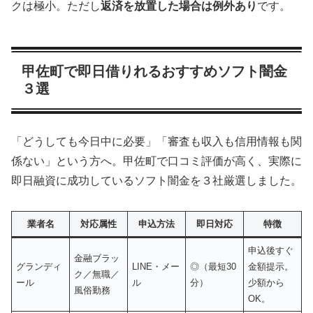
クは極小。ただし
返済を放置した場合は例外あり
です。
甲佐町で即日借りれるおすすめソフト闇金
３選
「どうしても今日中に必要」「審査も収入も信用情報も関
係ない」という方へ。甲佐町で口コミ評価が高く、実際に
即日融資に成功しているソフト闇金を３社厳選しました。
業者名
対応属性
申込方法
即日対応
特徴
申込後すぐ
金融ブラッ
グランディ
LINE・メー
◎（最短30
金額提示。
ク／無職／
ール
ル
分）
少額から
風俗勤務
OK。