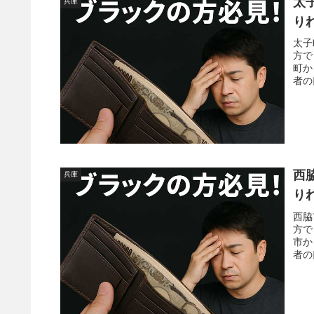
太
兵庫
り
太子
方で
町か
者の
西
兵庫
り
西脇
方で
市か
者の