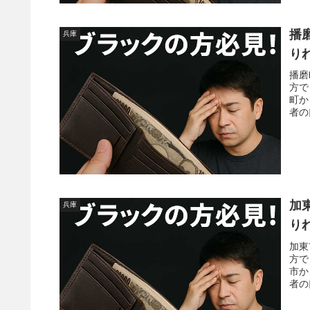
播
兵庫
り
播磨
方で
町か
者の
加
兵庫
り
加東
方で
市か
者の