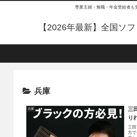
専業主婦・無職・年金受給者も
【2026年最新】全国
兵庫
三
兵庫
り
三田
方で