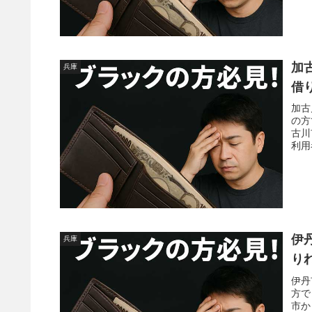
加
兵庫
借
加古
の方
古川
利用
伊
兵庫
り
伊丹
方で
市か