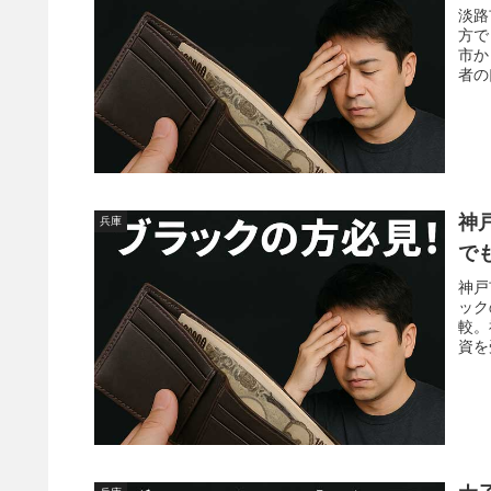
淡路
方で
市か
者の
神
兵庫
で
神戸
ック
較。
資を