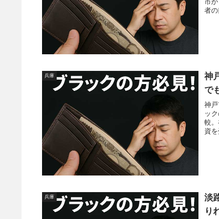
市か
者の
神
兵庫
で
神戸
ック
較。
資を
淡
兵庫
り