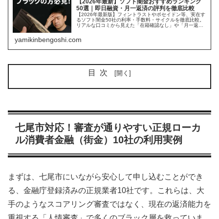
【2026年最新】ソフト闇金おすすめランキング
50選｜即日融資・月一返済の評判を徹底比較
【2026年最新版】フィントラストやポセイドン等、実在す
るソフト闇金50社の利率・手数料・サイクルを徹底比較。
リアルな口コミから見えた「在籍確認なし」や「月一返
済」の罠とは？闇金に手を出す前に必ず確認すべき、違法
業者の実態とリスクを公開中。
yamikinbengoshi.com
目次
七尾市対応！審査が通りやすい正規ローカ
ル消費者金融（街金）10社の利用実例
まずは、七尾市にいながら安心して申し込むことができ
る、金融庁登録済みの正規業者10社です。これらは、大
手のようなスコアリング審査ではなく、現在の返済能力を
重視する「人情審査」で多くのブラック層を救っていま