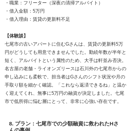
・職業：フリーター（深夜の清掃アルバイト）
・借入金額：5万円
・借入理由：賃貸の更新料不足
【体験談】
七尾市の古いアパートに住むGさんは、賃貸の更新料5万
円がどうしても用意できませんでした。勤続年数が半年と
短く、アルバイトという属性のため、大手は軒並み否決。
名古屋の老舗・ライオンズリースは石川外の七尾市からの
申し込みにも柔軟で、担当者はGさんのシフト状況や月の
手取り額を細かく確認。「これなら返済できるね」と温か
く迎えてくれ、無事に5万円の融資が決定しました。七尾
市で低所得に悩む層にとって、非常に心強い存在です。
8. プラン：七尾市での少額融資に救われたHさ
んの事例