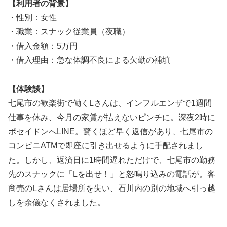
【利用者の背景】
・性別：女性
・職業：スナック従業員（夜職）
・借入金額：5万円
・借入理由：急な体調不良による欠勤の補填
【体験談】
七尾市の歓楽街で働くLさんは、インフルエンザで1週間
仕事を休み、今月の家賃が払えないピンチに。深夜2時に
ポセイドンへLINE。驚くほど早く返信があり、七尾市の
コンビニATMで即座に引き出せるように手配されまし
た。しかし、返済日に1時間遅れただけで、七尾市の勤務
先のスナックに「Lを出せ！」と怒鳴り込みの電話が。客
商売のLさんは居場所を失い、石川内の別の地域へ引っ越
しを余儀なくされました。