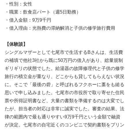
・性別：女性
・職業：飲食店パート（週5日勤務）
・借入金額：9万9千円
・借入理由：光熱費の滞納解消と子供の修学旅行費用
【体験談】
シングルマザーとして七尾市で生活するBさんは、生活費
の補填で他社3社から既に50万円の借入があり、総量規制
ギリギリの状態でした。給湯器の故障修理代と子供の修学
旅行の積立金が重なり、どこからも貸してもらえない状況
に。そこで「最後の砦」と呼ばれるフクホーに藁をも縋る
思いで申し込みました。七尾市の市役所で取り寄せた住民
票や所得証明書など、大量の書類を準備するのは大変でし
たが、担当者の対応は非常に誠実でした。審査の結果、法
律の範囲内で最も通りやすい9万9千円という金額で融資
が決定。七尾市の自宅近くのコンビニで契約書類をプリン