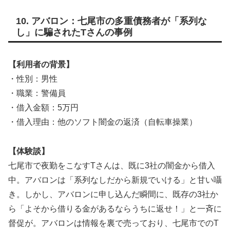
10. アバロン：七尾市の多重債務者が「系列な
し」に騙されたTさんの事例
【利用者の背景】
・性別：男性
・職業：警備員
・借入金額：5万円
・借入理由：他のソフト闇金の返済（自転車操業）
【体験談】
七尾市で夜勤をこなすTさんは、既に3社の闇金から借入
中。アバロンは「系列なしだから新規でいける」と甘い囁
き。しかし、アバロンに申し込んだ瞬間に、既存の3社か
ら「よそから借りる金があるならうちに返せ！」と一斉に
督促が。アバロンは情報を裏で売っており、七尾市でのT