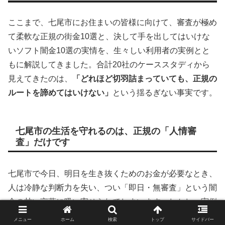
ここまで、七尾市にお住まいの皆様に向けて、審査が極め
て柔軟な正規の街金10選と、決して手を出してはいけな
いソフト闇金10選の実情を、生々しい利用者の実例とと
もに解説してきました。合計20社のケーススタディから
見えてきたのは、
「どれほど切羽詰まっていても、正規の
ルートを諦めてはいけない」
という揺るぎない事実です。
七尾市の生活を守れるのは、正規の「人情審
査」だけです
七尾市で今日、明日を生き抜くためのお金が必要なとき、
人は冷静な判断力を失い、つい「即日・無審査」という闇
金の甘い言葉に吸い寄せられてしまいます。しかし、実例
で紹介した通り、ソフト闇金は七尾市のあなたの家族、職
メニュー
ホーム
検索
トップ
サイドバー