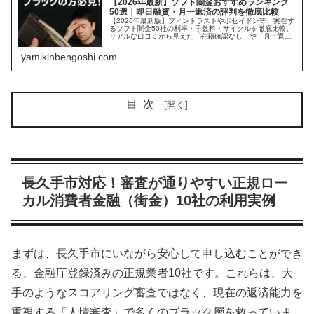
【2026年最新】ソフト闇金おすすめランキング
50選｜即日融資・月一返済の評判を徹底比較
【2026年最新版】フィントラストやポセイドン等、実在す
るソフト闇金50社の利率・手数料・サイクルを徹底比較。
リアルな口コミから見えた「在籍確認なし」や「月一返
済」の罠とは？闇金に手を出す前に必ず確認すべき、違法
業者の実態とリスクを公開中。
yamikinbengoshi.com
目次
長久手市対応！審査が通りやすい正規ロー
カル消費者金融（街金）10社の利用実例
まずは、長久手市にいながら安心して申し込むことができ
る、金融庁登録済みの正規業者10社です。これらは、大
手のようなスコアリング審査ではなく、現在の返済能力を
重視する「人情審査」で多くのブラック層を救っていま