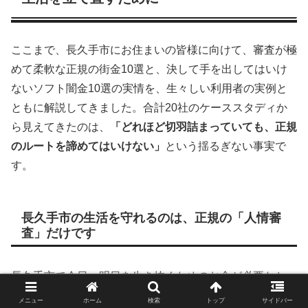
ここまで、長久手市にお住まいの皆様に向けて、審査が極
めて柔軟な正規の街金10選と、決して手を出してはいけ
ないソフト闇金10選の実情を、生々しい利用者の実例と
ともに解説してきました。合計20社のケーススタディか
ら見えてきたのは、
「どれほど切羽詰まっていても、正規
のルートを諦めてはいけない」
という揺るぎない事実で
す。
長久手市の生活を守れるのは、正規の「人情審
査」だけです
長久手市で今日、明日を生き抜くためのお金が必要なと
き、人は冷静な判断力を失い、つい「即日・無審査」とい
メニュー
ホーム
検索
トップ
サイドバー