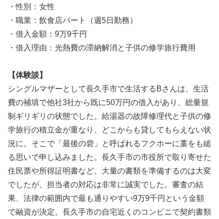
・性別：女性
・職業：飲食店パート（週5日勤務）
・借入金額：9万9千円
・借入理由：光熱費の滞納解消と子供の修学旅行費用
【体験談】
シングルマザーとして長久手市で生活するBさんは、生活
費の補填で他社3社から既に50万円の借入があり、総量規
制ギリギリの状態でした。給湯器の故障修理代と子供の修
学旅行の積立金が重なり、どこからも貸してもらえない状
況に。そこで「最後の砦」と呼ばれるフクホーに藁をも縋
る思いで申し込みました。長久手市の市役所で取り寄せた
住民票や所得証明書など、大量の書類を準備するのは大変
でしたが、担当者の対応は非常に誠実でした。審査の結
果、法律の範囲内で最も通りやすい9万9千円という金額
で融資が決定。長久手市の自宅近くのコンビニで契約書類