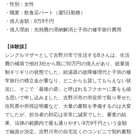
・性別：女性
・職業：飲食店パート（週5日勤務）
・借入金額：9万9千円
・借入理由：光熱費の滞納解消と子供の修学旅行費用
【体験談】
シングルマザーとして吉野川市で生活するBさんは、生活
費の補填で他社3社から既に50万円の借入があり、総量規
制ギリギリの状態でした。給湯器の故障修理代と子供の修
学旅行の積立金が重なり、どこからも貸してもらえない状
況に。そこで「最後の砦」と呼ばれるフクホーに藁をも縋
る思いで申し込みました。吉野川市の市役所で取り寄せた
住民票や所得証明書など、大量の書類を準備するのは大変
でしたが、担当者の対応は非常に誠実でした。審査の結
果、法律の範囲内で最も通りやすい9万9千円という金額
で融資が決定。吉野川市の自宅近くのコンビニで契約書類