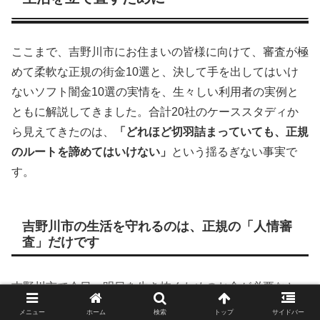
ここまで、吉野川市にお住まいの皆様に向けて、審査が極
めて柔軟な正規の街金10選と、決して手を出してはいけ
ないソフト闇金10選の実情を、生々しい利用者の実例と
ともに解説してきました。合計20社のケーススタディか
ら見えてきたのは、
「どれほど切羽詰まっていても、正規
のルートを諦めてはいけない」
という揺るぎない事実で
す。
吉野川市の生活を守れるのは、正規の「人情審
査」だけです
吉野川市で今日、明日を生き抜くためのお金が必要なと
き、人は冷静な判断力を失い、つい「即日・無審査」とい
メニュー
ホーム
検索
トップ
サイドバー