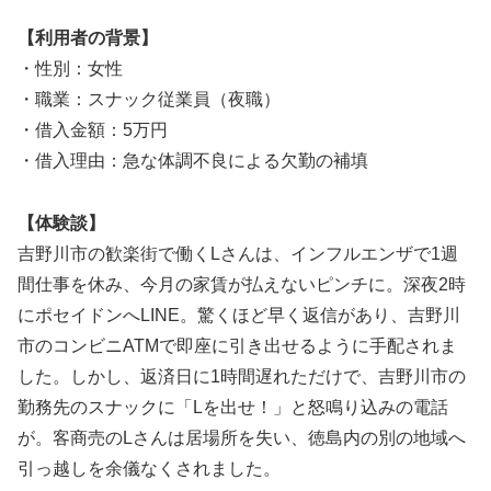
【利用者の背景】
・性別：女性
・職業：スナック従業員（夜職）
・借入金額：5万円
・借入理由：急な体調不良による欠勤の補填
【体験談】
吉野川市の歓楽街で働くLさんは、インフルエンザで1週
間仕事を休み、今月の家賃が払えないピンチに。深夜2時
にポセイドンへLINE。驚くほど早く返信があり、吉野川
市のコンビニATMで即座に引き出せるように手配されま
した。しかし、返済日に1時間遅れただけで、吉野川市の
勤務先のスナックに「Lを出せ！」と怒鳴り込みの電話
が。客商売のLさんは居場所を失い、徳島内の別の地域へ
引っ越しを余儀なくされました。