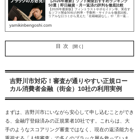
【2026年最新】ソフト闇金おすすめランキング
50選｜即日融資・月一返済の評判を徹底比較
【2026年最新版】フィントラストやポセイドン等、実在す
るソフト闇金50社の利率・手数料・サイクルを徹底比較。
リアルな口コミから見えた「在籍確認なし」や「月一返
済」の罠とは？闇金に手を出す前に必ず確認すべき、違法
業者の実態とリスクを公開中。
yamikinbengoshi.com
目次
吉野川市対応！審査が通りやすい正規ロー
カル消費者金融（街金）10社の利用実例
まずは、吉野川市にいながら安心して申し込むことができ
る、金融庁登録済みの正規業者10社です。これらは、大
手のようなスコアリング審査ではなく、現在の返済能力を
重視する「人情審査」で多くのブラック層を救っていま