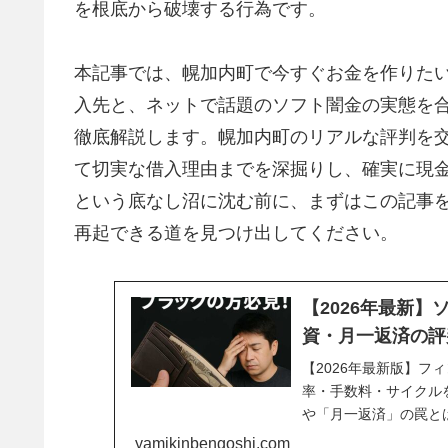
を根底から破壊する行為です。
本記事では、幌加内町で今すぐお金を作りた
入先と、ネットで話題のソフト闇金の実態を合計
徹底解説します。幌加内町のリアルな評判を
て切実な借入理由までを深掘りし、確実に現
という底なし沼に沈む前に、まずはこの記事
再起できる道を見つけ出してください。
【2026年最新
資・月一返済の評
【2026年最新版】フ
率・手数料・サイクル
や「月一返済」の罠と
とリスクを公開中。
yamikinbengoshi.com