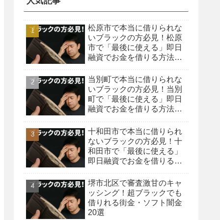
人気記事
松原市で本当に借りられな
いブラックの方必見！松原
市で「最後に使える」即日
融資でお金を借りる方法を
紹介！
当別町で本当に借りられな
いブラックの方必見！当別
町で「最後に使える」即日
融資でお金を借りる方法を
紹介！
十和田市で本当に借りられ
ないブラックの方必見！十
和田市で「最後に使える」
即日融資でお金を借りる方
法を紹介！
堺市北区で審査激甘のキャ
ッシング！超ブラックでも
借りれる街金・ソフト闇金
20選