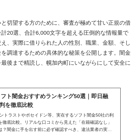
いと切望する方のために、審査が極めて甘い正規の借
20選、合計6,000文字を超える圧倒的な情報量で
交え、実際に借りられた人の性別、職業、金額、そし
金を調達するための具体的な秘策を公開します。闇金
を最後まで精読し、幌加内町にいながらにして安全に
】ソフト闇金おすすめランキング50選｜即日融
判を徹底比較
ィントラストやポセイドン等、実在するソフト闇金50社の利
を徹底比較。リアルな口コミから見えた「在籍確認なし」
は？闇金に手を出す前に必ず確認すべき、違法業者の実態