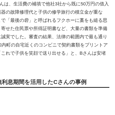
んは、生活費の補填で他社3社から既に50万円の借入
湯器の故障修理代と子供の修学旅行の積立金が重な
こで「最後の砦」と呼ばれるフクホーに藁をも縋る思
り寄せた住民票や所得証明書など、大量の書類を準備
に誠実でした。審査の結果、法律の範囲内で最も通り
加内町の自宅近くのコンビニで契約書類をプリントア
「これで子供を笑顔で送り出せる」と、Bさんは安堵
・無利息期間を活用したCさんの事例